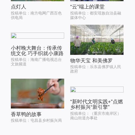
点灯人
“云”端上的课堂
投稿单位：南方电网广西百色
投稿单位：都安瑶族自治县融
供电局
媒体中心
小村晚大舞台：传承传
统文化 巧手织就小康路
投稿单位：海南广播电视总台
物华天宝 和美佛罗
文旅频道
投稿单位：乐东县佛罗镇人民
政府
“新时代文明实践+”点燃
乡村振兴“新引擎”
投稿单位：（重庆市南岸区）
香草鸭的故事
南山街道办事处
投稿单位：屯昌县乡村振兴局