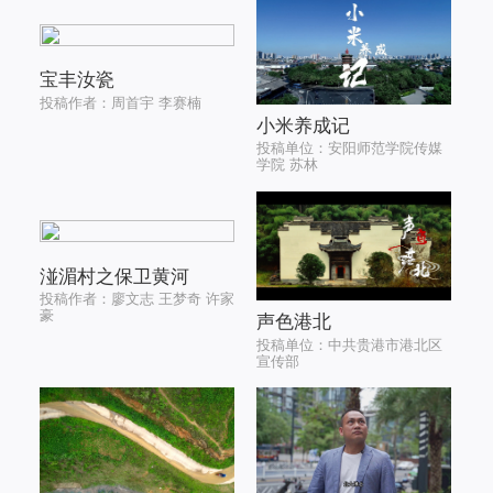
宝丰汝瓷
投稿作者：周首宇 李赛楠
小米养成记
投稿单位：安阳师范学院传媒
学院 苏林
湴湄村之保卫黄河
投稿作者：廖文志 王梦奇 许家
豪
声色港北
投稿单位：中共贵港市港北区
宣传部