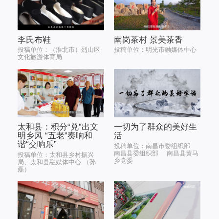
李氏布鞋
南岗茶村 景美茶香
投稿单位：（淮北市）烈山区
投稿单位：明光市融媒体中心
文化旅游体育局
太和县：积分“兑”出文
一切为了群众的美好生
明乡风 “五老”奏响和
活
谐“交响乐”
投稿单位：南昌市委组织部
南昌县委组织部 南昌县黄马
投稿单位：太和县乡村振兴
乡党委
局、太和县融媒体中心 （孙
磊）