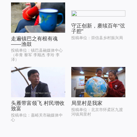
守正创新，赓续百年“弦
子腔”
投稿单位：崇信县乡村振兴局
走遍镇巴之有根有魂
——渔鼓
投稿单位：镇巴县融媒体中心
（牟青 黎军 李顺杰 李玲 李
泽）
头雁带富领飞 村民增收
局里村是我家
致富
投稿单位：北京市怀柔区九渡
河镇局里村
投稿单位：嘉峪关市融媒体中
心