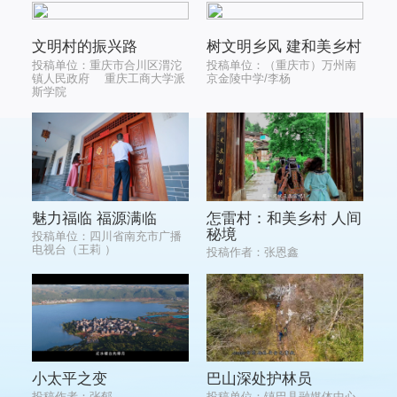
文明村的振兴路
树文明乡风 建和美乡村
投稿单位：重庆市合川区渭沱
投稿单位：（重庆市）万州南
镇人民政府 重庆工商大学派
京金陵中学/李杨
斯学院
魅力福临 福源满临
怎雷村：和美乡村 人间
秘境
投稿单位：四川省南充市广播
电视台（王莉 ）
投稿作者：张恩鑫
小太平之变
巴山深处护林员
投稿作者：张郁
投稿单位：镇巴县融媒体中心