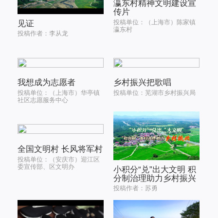
瀛东村精神文明建设宣
传片
投稿单位：（上海市）陈家镇
见证
瀛东村
投稿作者：李从龙
我想成为志愿者
乡村振兴把歌唱
投稿单位：（上海市）华亭镇
投稿单位：芜湖市乡村振兴局
社区志愿服务中心
全国文明村 长风将军村
投稿单位：（安庆市）迎江区
委宣传部、区文明办
小积分“兑”出大文明 积
分制治理助力乡村振兴
投稿作者：苏勇