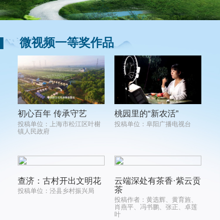
微视频一等奖作品
桃园里的“新农活”
初心百年 传承守艺
投稿单位：阜阳广播电视台
投稿单位：上海市松江区叶榭
镇人民政府
查济：古村开出文明花
云端深处有茶香·紫云贡
茶
投稿单位：泾县乡村振兴局
投稿作者：黄选辉、黄育旌、
肖燕平、冯书鹏、张正、卓莲
叶