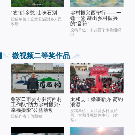
“农”郁乡愁 壮味石别
乡村振兴西宁行——一
锤一錾 敲出乡村振兴
投稿单位：丘北县温浏乡人民
的“音符”
政府
投稿单位：中共西宁市委组织
部
微视频二等奖作品
张家口市委办驻河西村
太和县：婚事新办 简约
工作队“助力乡村振兴·
浪漫
幸福摄影”公益活动
投稿单位：太和县乡村振兴
局、太和县融媒体中心 （孙
投稿作者：何慧敏
磊）