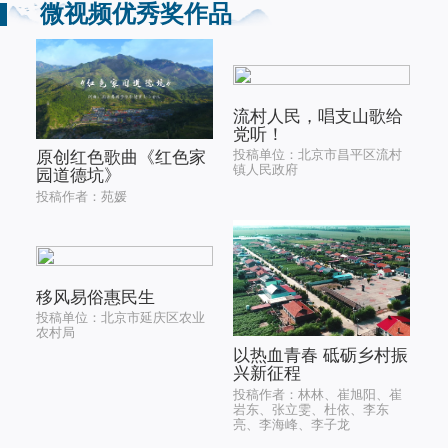
微视频优秀奖作品
流村人民，唱支山歌给
党听！
投稿单位：北京市昌平区流村
原创红色歌曲《红色家
镇人民政府
园道德坑》
投稿作者：苑媛
移风易俗惠民生
投稿单位：北京市延庆区农业
农村局
以热血青春 砥砺乡村振
兴新征程
投稿作者：林林、崔旭阳、崔
岩东、张立雯、杜依、李东
亮、李海峰、李子龙