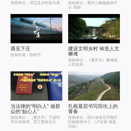
投稿单位：澄迈县乡村振兴局
投稿单位：重庆三峡融媒体中
心 易娟
遇见下庄
建设文明乡村 铸造人文
狮滩
投稿作者：陆柯宇
投稿单位：（重庆市）狮滩镇
人民政府
当法律的“明白人” 做群
扎根基层书写田坎上的
众的“贴心人”
青春
投稿单位：（重庆市）万盛经
投稿单位：四川省南充市顺庆
开区农林局、党工委政法办
区融媒体中心 （卢佳睿 易遥
刘益）