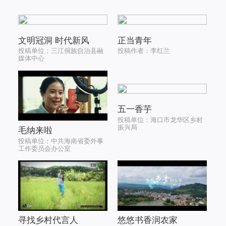
文明冠洞 时代新风
正当青年
投稿单位：三江侗族自治县融
投稿作者：李红兰
媒体中心
五一香芋
投稿单位：海口市龙华区乡村
振兴局
毛纳来啦
投稿单位：中共海南省委外事
工作委员会办公室
寻找乡村代言人
悠悠书香润农家