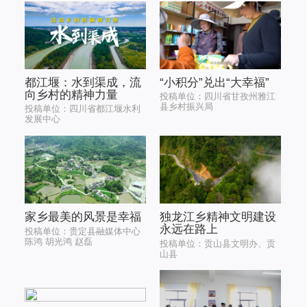
都江堰：水到渠成，流
“小积分”兑出“大幸福”
向乡村的精神力量
投稿单位：四川省甘孜州雅江
县乡村振兴局
投稿单位：四川省都江堰水利
发展中心
家乡最美的风景是幸福
独龙江乡精神文明建设
永远在路上
投稿单位：贵定县融媒体中心
陈鸿 胡光鸿 赵磊
投稿单位：贡山县文明办、贡
山县