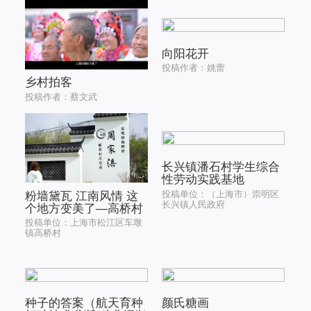
向阳花开
投稿作者：姚蕾
乡村拍客
投稿作者：蔡文武
长兴镇潘石村学生综合
性劳动实践基地
投稿单位：（上海市）崇明区
粉墙黛瓦 江南风情 这
长兴镇人民政府
个地方变美了—高桥村
投稿单位：上海市松江区车墩
镇高桥村
种子的答案（航天育种
颜氏糖画