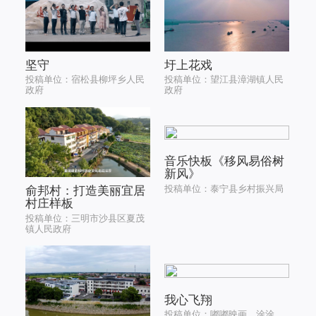
坚守
圩上花戏
投稿单位：宿松县柳坪乡人民
投稿单位：望江县漳湖镇人民
政府
政府
音乐快板《移风易俗树
新风》
投稿单位：泰宁县乡村振兴局
俞邦村：打造美丽宜居
村庄样板
投稿单位：三明市沙县区夏茂
镇人民政府
我心飞翔
投稿单位：嘟嘟映画，涂涂