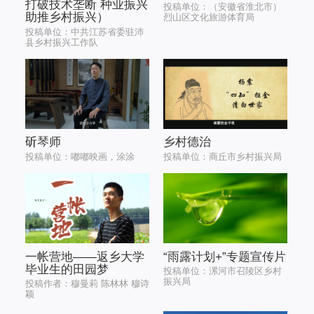
打破技术垄断 种业振兴
投稿单位：（安徽省淮北市）
助推乡村振兴）
烈山区文化旅游体育局
投稿单位：中共江苏省委驻沛
县乡村振兴工作队
斫琴师
乡村德治
投稿单位：嘟嘟映画，涂涂
投稿单位：商丘市乡村振兴局
一帐营地——返乡大学
“雨露计划+”专题宣传片
毕业生的田园梦
投稿单位：漯河市召陵区乡村
振兴局
投稿作者：穆曼莉 陈林林 穆诗
颖