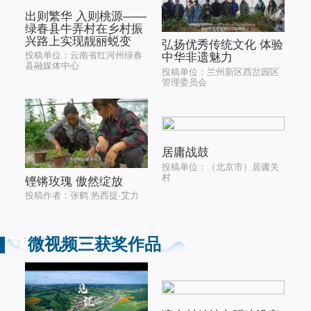
出则繁华 入则桃源——
绿春县牛弄村在乡村振
兴路上实现靓丽蜕变
弘扬优秀传统文化 体验
投稿单位：云南省红河州绿春
中华非遗魅力
县融媒体中心
投稿单位：兰州新区西岔园区
管理委员会
居庸战鼓
投稿单位：（北京市）居庸关
村
铿锵玫瑰 傲然绽放
投稿作者：张鹤 热西提·艾力
微视频三获奖作品