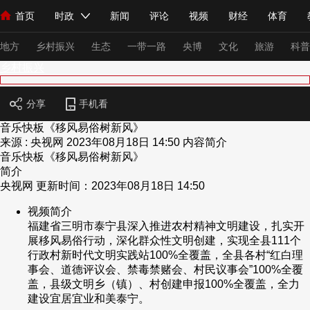
首页
时政
新闻
评论
视频
财经
体育
人民领袖习近平
直播
海外频道
片库
iPanda
栏目大全
联播+
English
中国领导人
节目单
Монгол
听音
央视快评
微视频
习式妙语
主持人
下
地方
乡村振兴
生态
一带一路
央博
文化
旅游
科普
乡村振兴
总台春晚
网络春晚
共产党员网
秧纪录
纪录片网
分享
手机看
音乐快板《移风易俗树新风》
来源 : 央视网
2023年08月18日 14:50
内容简介
音乐快板《移风易俗树新风》
新闻
国内
国际
评论
经济
军事
科技
法
简介
人民领袖习近平
联播+
热解读
天天学习
习式妙语
央视网 更新时间：2023年08月18日 14:50
视频简介
视频
小央视频
小央直播
直播中国
熊猫频道
V
福建省三明市泰宁县深入推进农村精神文明建设，扎实开
展移风易俗行动，深化群众性文明创建，实现全县111个
现场
前线
比划
快看
蓝海中国
新兵请入列
行政村新时代文明实践站100%全覆盖，全县各村“红白理
事会、道德评议会、禁毒禁赌会、村民议事会”100%全覆
体育
直播
竞猜
2026年世界杯
2026年冬奥会
盖，县级文明乡（镇）、村创建申报100%全覆盖，全力
建设宜居宜业和美泰宁。
VIP会员
CCTV奥林匹克频道
生活体育大会
体育江湖