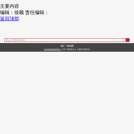
主要内容
财经
教育
乡村振兴
生态环境
一带一路
央博
编辑：徐颖
责任编辑：
返回顶部
大国智造
大国展会
大国保险
云顶对话
云起
超
首页
|
全站地图
京ICP备10003349号-1
中央广播电视总台
央视网
版权所有
CCTV.节目官网
直播
节目单
栏目
片库
收视榜