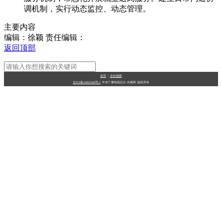
调机制，实行动态监控、动态管理。
财经
教育
乡村振兴
生态环境
一带一路
央博
主要内容
大国智造
大国展会
大国保险
云顶对话
云起
超
编辑：徐颖
责任编辑：
返回顶部
首页
|
全站地图
京ICP备10003349号-1
中央广播电视总台
央视网
版权所有
CCTV.节目官网
直播
节目单
栏目
片库
热播榜