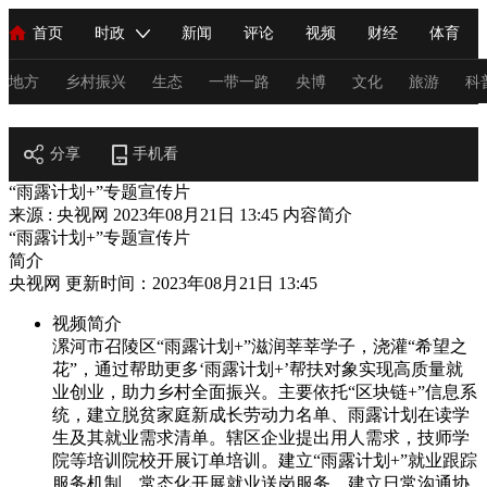
首页
时政
新闻
评论
视频
财经
体育
人民领袖习近平
直播
海外频道
片库
iPanda
栏目大全
联播+
English
中国领导人
节目单
Монгол
听音
央视快评
微视频
习式妙语
主持人
地方
乡村振兴
生态
一带一路
央博
文化
旅游
科
乡村振兴
总台春晚
分享
手机看
网络春晚
共产党员网
秧纪录
纪录片网
“雨露计划+”专题宣传片
来源 : 央视网
2023年08月21日 13:45
内容简介
“雨露计划+”专题宣传片
新闻
国内
国际
评论
经济
军事
科技
法
简介
央视网 更新时间：2023年08月21日 13:45
人民领袖习近平
联播+
热解读
天天学习
习式妙语
视频简介
视频
小央视频
小央直播
直播中国
熊猫频道
V
漯河市召陵区“雨露计划+”滋润莘莘学子，浇灌“希望之
花”，通过帮助更多‘雨露计划+’帮扶对象实现高质量就
现场
前线
比划
快看
蓝海中国
新兵请入列
业创业，助力乡村全面振兴。主要依托“区块链+”信息系
统，建立脱贫家庭新成长劳动力名单、雨露计划在读学
体育
直播
竞猜
2026年世界杯
2026年冬奥会
C
生及其就业需求清单。辖区企业提出用人需求，技师学
院等培训院校开展订单培训。建立“雨露计划+”就业跟踪
VIP会员
CCTV奥林匹克频道
生活体育大会
体育江湖
服务机制，常态化开展就业送岗服务。建立日常沟通协