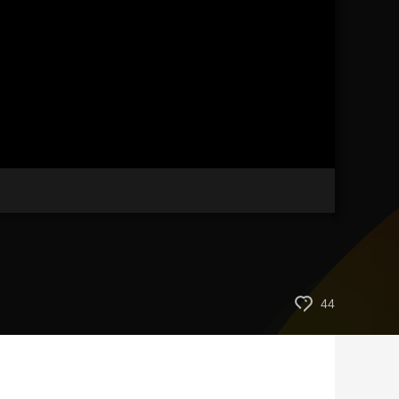
艺术
汽车
数智
5G
产业+
时尚
天气
才艺
网展
央央好物
44