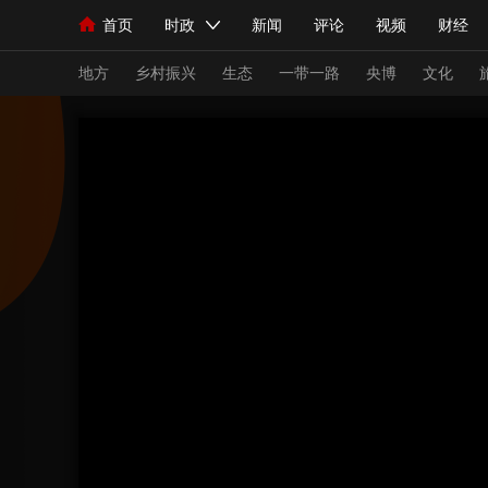
首页
时政
新闻
评论
视频
财经
人民领袖习近平
直播
海外频道
片库
iPanda
栏目大全
联播+
English
中国领导人
节目单
Монгол
听音
央视快评
微视频
习
地方
乡村振兴
生态
一带一路
央博
文化
总台春晚
网络春晚
共产党员网
秧纪录
新闻
国内
国际
评论
经济
军事
人民领袖习近平
联播+
热解读
天天学习
视频
小央视频
小央直播
直播中国
熊猫
现场
前线
比划
快看
蓝海中国
新兵
体育
直播
竞猜
2026年世界杯
2026
VIP会员
CCTV奥林匹克频道
生活体育大会