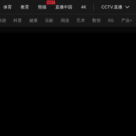
体育
教育
熊猫
直播中国
4K
CCTV.直播
式妙语
主持人
下载央视影音
热解读
天天学习
旅游
科普
健康
乐龄
阅读
艺术
数智
5G
产业+
纪录片网
国家大剧院
大型活动
科技
法治
文娱
人物
公益
图片
习式妙语
央视快评
央视网评
光华锐评
锋面
频道
VR/AR
4K专区
全景新闻
请入列
人生第一次
人生第二次
年冬奥会
CBA
NBA
中超
国足
国际足球
网球
综
体育江湖
文化体育
冰雪道路
足球道路