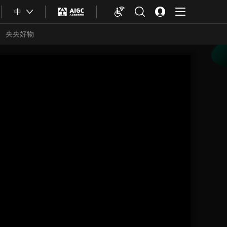
中
央央好物
合体育
亚冬会