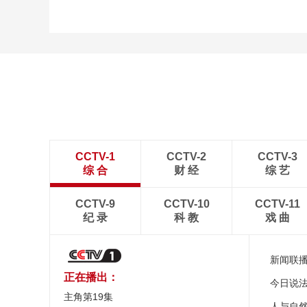
CCTV-1
CCTV-2
CCTV-3
综 合
财 经
综 艺
CCTV-9
CCTV-10
CCTV-11
纪 录
科 教
戏 曲
新闻联
正在播出：
今日说
主角第19集
人与自