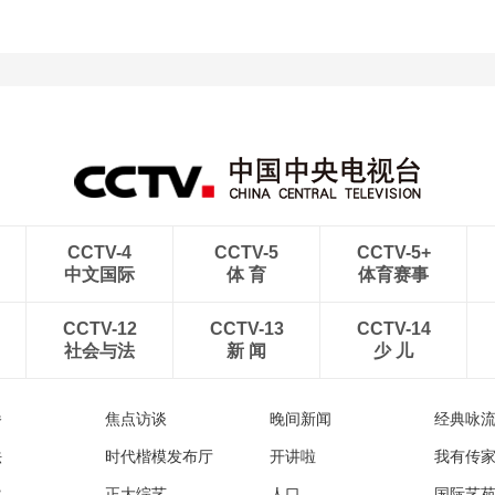
CCTV-4
CCTV-5
CCTV-5+
中文国际
体 育
体育赛事
CCTV-12
CCTV-13
CCTV-14
社会与法
新 闻
少 儿
播
焦点访谈
晚间新闻
经典咏
法
时代楷模发布厅
开讲啦
我有传
然
正大综艺
人口
国际艺