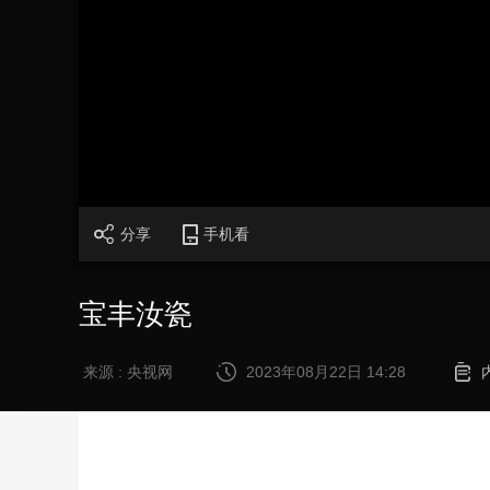
财经
教育
乡村振兴
生态环境
一带一路
大国智造
大国展会
大国保险
云顶对话
CCTV.节目官网
直播
节目单
栏目
片库
分享
手机看
宝丰汝瓷
来源 : 央视网
2023年08月22日 14:28