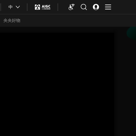
中
央央好物
合体育
亚冬会