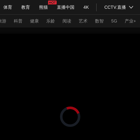
体育
教育
熊猫
直播中国
4K
CCTV.直播
式妙语
主持人
下载央视影音
热解读
天天学习
旅游
科普
健康
乐龄
阅读
艺术
数智
5G
产业+
纪录片网
国家大剧院
大型活动
科技
法治
文娱
人物
公益
图片
习式妙语
央视快评
央视网评
光华锐评
锋面
频道
VR/AR
4K专区
全景新闻
请入列
人生第一次
人生第二次
正
在
年冬奥会
CBA
NBA
中超
国足
国际足球
网球
综
加
载
体育江湖
文化体育
冰雪道路
视
足球道路
频