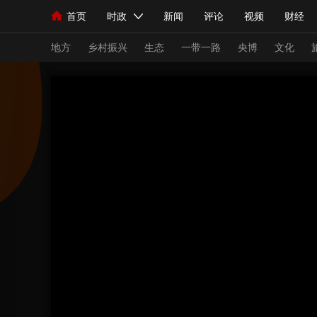
首页
时政
新闻
评论
视频
财经
人民领袖习近平
直播
海外频道
片库
iPanda
栏目大全
联播+
English
中国领导人
节目单
Монгол
听音
央视快评
微视频
习
地方
乡村振兴
生态
一带一路
央博
文化
总台春晚
网络春晚
共产党员网
秧纪录
新闻
国内
国际
评论
经济
军事
人民领袖习近平
联播+
热解读
天天学习
视频
小央视频
小央直播
直播中国
熊猫
现场
前线
比划
快看
蓝海中国
新兵
体育
直播
竞猜
2026年世界杯
2026
VIP会员
CCTV奥林匹克频道
生活体育大会