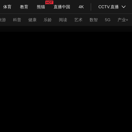
体育
教育
熊猫
直播中国
4K
CCTV.直播
式妙语
主持人
下载央视影音
热解读
天天学习
旅游
科普
健康
乐龄
阅读
艺术
数智
5G
产业+
纪录片网
国家大剧院
大型活动
科技
法治
文娱
人物
公益
图片
习式妙语
央视快评
央视网评
光华锐评
锋面
频道
VR/AR
4K专区
全景新闻
请入列
人生第一次
人生第二次
年冬奥会
CBA
NBA
中超
国足
国际足球
网球
综
体育江湖
文化体育
冰雪道路
足球道路