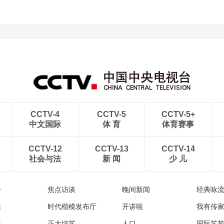
CCTV-4
CCTV-5
CCTV-5+
中文国际
体 育
体育赛事
CCTV-12
CCTV-13
CCTV-14
社会与法
新 闻
少 儿
播
焦点访谈
晚间新闻
经典咏
法
时代楷模发布厅
开讲啦
我有传
然
正大综艺
人口
国际艺