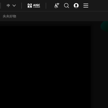
中
央央好物
合体育
亚冬会