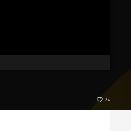
艺术
汽车
数智
5G
产业+
时尚
天气
才艺
网展
央央好物
34