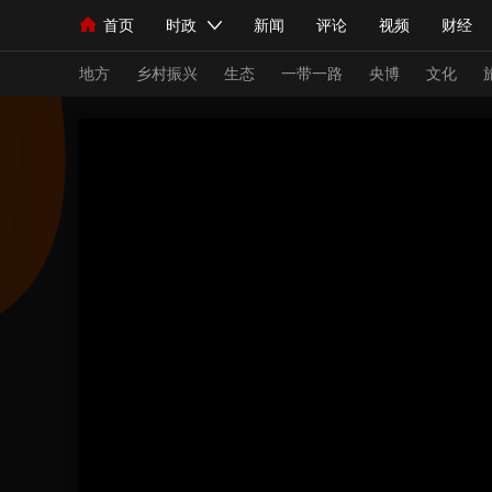
首页
时政
新闻
评论
视频
财经
人民领袖习近平
直播
海外频道
片库
iPanda
栏目大全
联播+
English
中国领导人
节目单
Монгол
听音
央视快评
微视频
习
地方
乡村振兴
生态
一带一路
央博
文化
总台春晚
网络春晚
共产党员网
秧纪录
新闻
国内
国际
评论
经济
军事
人民领袖习近平
联播+
热解读
天天学习
视频
小央视频
小央直播
直播中国
熊猫
现场
前线
比划
快看
蓝海中国
新兵
体育
直播
竞猜
2026年世界杯
2026
VIP会员
CCTV奥林匹克频道
生活体育大会