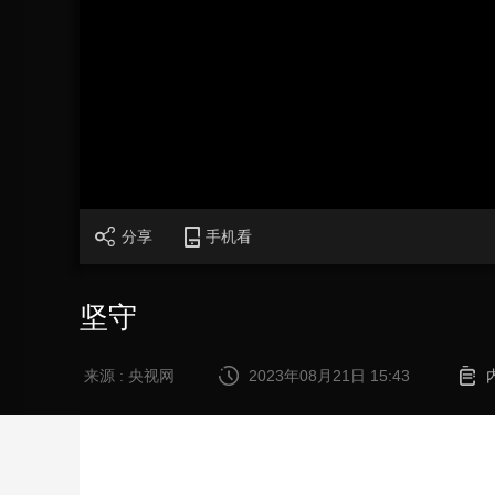
财经
教育
乡村振兴
生态环境
一带一路
大国智造
大国展会
大国保险
云顶对话
CCTV.节目官网
直播
节目单
栏目
片库
分享
手机看
坚守
来源 : 央视网
2023年08月21日 15:43