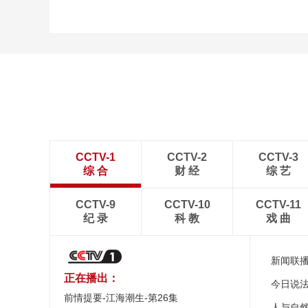
CCTV-1
CCTV-2
CCTV-3
综 合
财 经
综 艺
CCTV-9
CCTV-10
CCTV-11
纪 录
科 教
戏 曲
新闻联
正在播出：
今日说
前情提要-江海潮生-第26集
人与自