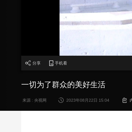
财经
教育
乡村振兴
生态环境
一带一路
大国智造
大国展会
大国保险
云顶对话
CCTV.节目官网
直播
节目单
栏目
片库
分享
手机看
一切为了群众的美好生活
来源 : 央视网
2023年08月22日 15:04