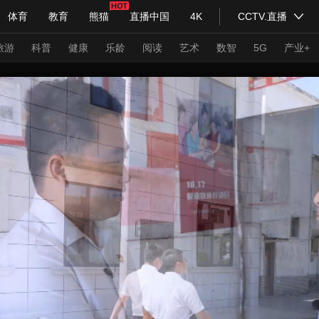
体育
教育
熊猫
直播中国
4K
CCTV.直播
式妙语
主持人
下载央视影音
热解读
天天学习
旅游
科普
健康
乐龄
阅读
艺术
数智
5G
产业+
纪录片网
国家大剧院
大型活动
科技
法治
文娱
人物
公益
图片
习式妙语
央视快评
央视网评
光华锐评
锋面
频道
VR/AR
4K专区
全景新闻
请入列
人生第一次
人生第二次
年冬奥会
CBA
NBA
中超
国足
国际足球
网球
综
体育江湖
文化体育
冰雪道路
足球道路