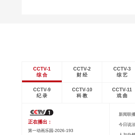
CCTV-1
CCTV-2
CCTV-3
综 合
财 经
综 艺
CCTV-9
CCTV-10
CCTV-11
纪 录
科 教
戏 曲
新闻联
正在播出：
今日说
第一动画乐园-2026-193
人与自