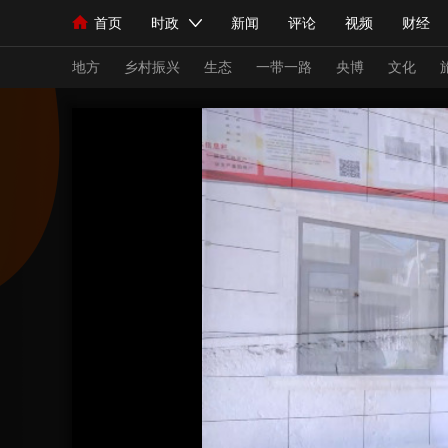
首页
时政
新闻
评论
视频
财经
人民领袖习近平
直播
海外频道
片库
iPanda
栏目大全
联播+
English
中国领导人
节目单
Монгол
听音
央视快评
微视频
习
地方
乡村振兴
生态
一带一路
央博
文化
总台春晚
网络春晚
共产党员网
秧纪录
新闻
国内
国际
评论
经济
军事
人民领袖习近平
联播+
热解读
天天学习
视频
小央视频
小央直播
直播中国
熊猫
现场
前线
比划
快看
蓝海中国
新兵
体育
直播
竞猜
2026年世界杯
2026
VIP会员
CCTV奥林匹克频道
生活体育大会