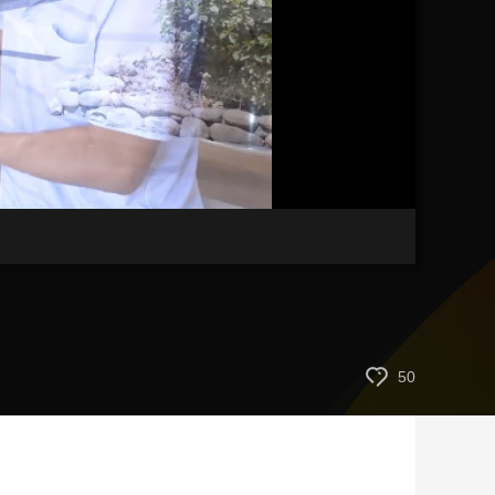
艺术
汽车
数智
5G
产业+
时尚
天气
才艺
网展
央央好物
50