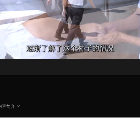
央博
非遗
文化
旅游
科普
健康
乐龄
阅读
云起
超级工厂
智敬中国
全民健康
颜选攻略
海洋
热播榜
总台企业白名单
内容简介