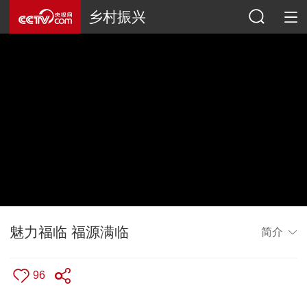
乡村振兴
魅力福临 福源满临
简介
96