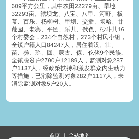
609平方公里，其中农田22279亩、旱地
32293亩。辖坝龙、八宝、八甲、河野、板
幕、百乐、杨柳树、甲坝、交播、坝哈、甘
蔗园、老寨、平邑、乐共、俄色、砂斗共16
个村委会，234个自然村，273个村民小组，
全镇户籍人口84247人，居住着汉、壮、
苗、彝、瑶、回、蒙古、傣、仡佬9个民族。
全镇脱贫户2790户12189人，监测对象287
户1137人，经政策扶持和激发群众内生动力
等措施，已消除监测对象282户1117人，未
消除监测对象5户20人。
首页
|
全站地图