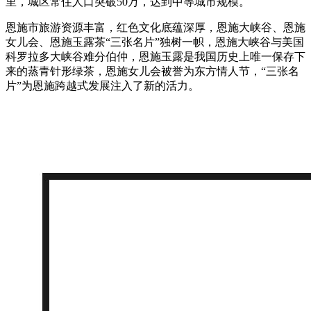
里，城区常住人口突破50万，达到中等城市规模。
财经
教育
乡村振兴
生态环境
一带一路
央博
恩施市旅游资源丰富，红色文化底蕴深厚，恩施大峡谷、恩施
女儿会、恩施玉露茶“三张名片”独树一帜，恩施大峡谷与美国
大国智造
大国展会
大国保险
云顶对话
云起
超
科罗拉多大峡谷难分伯仲，恩施玉露是我国历史上唯一保存下
来的蒸青针形绿茶，恩施女儿会被誉为东方情人节，“三张名
片”为恩施跨越式发展注入了新的活力。
CCTV.节目官网
直播
节目单
栏目
片库
热播榜