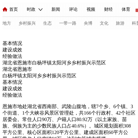
首页
时政
新闻
评论
视频
财经
体育
人民领袖习近平
直播
海外频道
片库
iPanda
栏目大全
联播+
English
中国领导人
节目单
Монгол
听音
央视快评
微视频
习式妙语
主持人
地方
乡村振兴
生态
一带一路
央博
文化
旅游
科
基本情况
总台春晚
网络春晚
共产党员网
秧纪录
纪录片网
建设成效
经验做法
湖北省恩施市白杨坪镇太阳河乡乡村振兴示范区
湖北省恩施市
新闻
国内
国际
评论
经济
军事
科技
法
白杨坪镇太阳河乡乡村振兴示范区
人民领袖习近平
联播+
热解读
天天学习
习式妙语
基本情况
建设成效
经验做法
视频
小央视频
小央直播
直播中国
熊猫频道
V
恩施市地处湖北省西南部、武陵山腹地，辖7个乡、6个镇、3
现场
前线
比划
快看
蓝海中国
新兵请入列
个街道、1个大峡谷风景区管理处，共166个行政村、42个社区
居委会。常住人口90万、户籍人口80.92万（以土家族、苗
体育
直播
竞猜
2026年世界杯
2026年冬奥会
C
族、侗族为主的少数民族人口占40.6%）。城区规划面积308
平方公里、核心区面积120平方公里、建成区面积60平方公
VIP会员
CCTV奥林匹克频道
生活体育大会
体育江湖