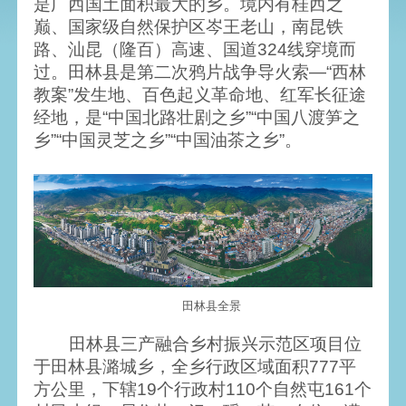
是广西国土面积最大的乡。境内有桂西之
巅、国家级自然保护区岑王老山，南昆铁
路、汕昆（隆百）高速、国道324线穿境而
过。田林县是第二次鸦片战争导火索—“西林
教案”发生地、百色起义革命地、红军长征途
经地，是“中国北路壮剧之乡”“中国八渡笋之
乡”“中国灵芝之乡”“中国油茶之乡”。
田林县全景
田林县三产融合乡村振兴示范区项目位
于田林县潞城乡，全乡行政区域面积777平
方公里，下辖19个行政村110个自然屯161个