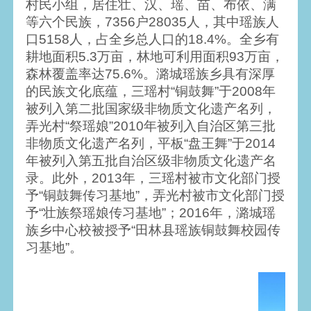
村民小组，居住壮、汉、瑶、苗、布依、满
等六个民族，7356户28035人，其中瑶族人
口5158人，占全乡总人口的18.4%。全乡有
耕地面积5.3万亩，林地可利用面积93万亩，
森林覆盖率达75.6%。潞城瑶族乡具有深厚
的民族文化底蕴，三瑶村“铜鼓舞”于2008年
被列入第二批国家级非物质文化遗产名列，
弄光村“祭瑶娘”2010年被列入自治区第三批
非物质文化遗产名列，平板“盘王舞”于2014
年被列入第五批自治区级非物质文化遗产名
录。此外，2013年，三瑶村被市文化部门授
予“铜鼓舞传习基地”，弄光村被市文化部门授
予“壮族祭瑶娘传习基地”；2016年，潞城瑶
族乡中心校被授予“田林县瑶族铜鼓舞校园传
习基地”。