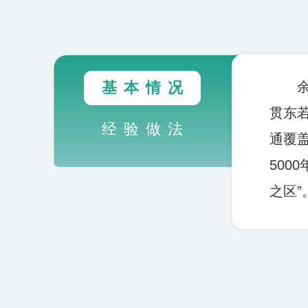
财经
教育
乡村振兴
生态环境
一带一路
大国智造
大国展会
大国保险
云顶对话
基本情况
贯东
经验做法
通覆
CCTV.节目官网
直播
节目单
栏目
片库
500
之区”