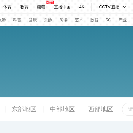
体育
教育
熊猫
直播中国
4K
CCTV.直播
式妙语
主持人
下载央视影音
热解读
天天学习
旅游
科普
健康
乐龄
阅读
艺术
数智
5G
产业+
纪录片网
国家大剧院
大型活动
科技
法治
文娱
人物
公益
图片
习式妙语
央视快评
央视网评
光华锐评
锋面
频道
VR/AR
4K专区
全景新闻
请入列
人生第一次
人生第二次
东部地区
中部地区
西部地区
年冬奥会
CBA
NBA
中超
国足
国际足球
网球
综
体育江湖
文化体育
冰雪道路
足球道路