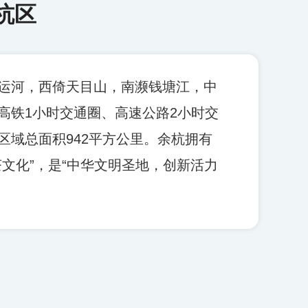
杭区
艺术
汽车
数智
5G
产业+
时尚
天气
才艺
网展
央央好物
运河，西倚天目山，南濒钱塘江，中
高铁1小时交通圈、高速公路2小时交
域总面积942平方公里。余杭拥有
山禅茶文化”，是“中华文明圣地，创新活力