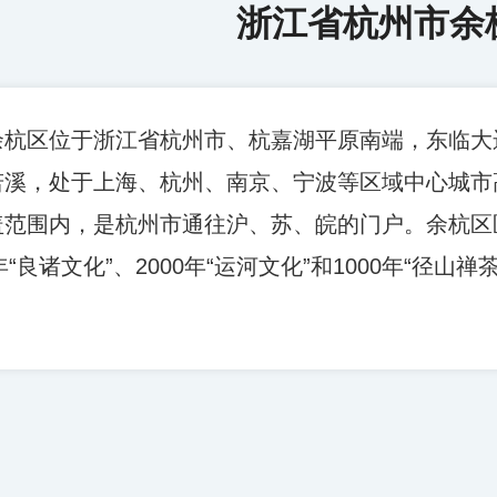
浙江省杭州市余
央博
非遗
文化
旅游
科普
健康
乐龄
阅读
云起
超级工厂
智敬中国
全民健康
颜选攻略
海洋
余杭区位于浙江省杭州市、杭嘉湖平原南端，东临大
若溪，处于上海、杭州、南京、宁波等区域中心城市
盖范围内，是杭州市通往沪、苏、皖的门户。余杭区区
热播榜
总台企业白名单
0年“良诸文化”、2000年“运河文化”和1000年“径
。