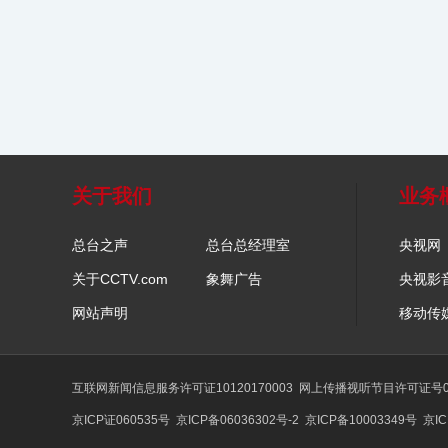
关于我们
业务
总台之声
总台总经理室
央视网
关于CCTV.com
象舞广告
央视影
网站声明
移动传
互联网新闻信息服务许可证10120170003
网上传播视听节目许可证号01
京ICP证060535号
京ICP备06036302号-2
京ICP备10003349号
京IC