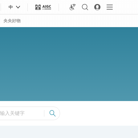
中
央央好物
合体育
亚冬会