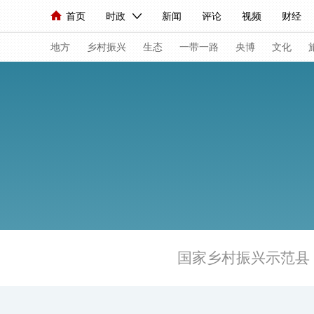
首页
时政
新闻
评论
视频
财经
人民领袖习近平
直播
海外频道
片库
iPanda
栏目大全
联播+
English
中国领导人
节目单
Монгол
听音
央视快评
微视频
习
地方
乡村振兴
生态
一带一路
央博
文化
总台春晚
网络春晚
共产党员网
秧纪录
新闻
国内
国际
评论
经济
军事
人民领袖习近平
联播+
热解读
天天学习
视频
小央视频
小央直播
直播中国
熊猫
现场
前线
比划
快看
蓝海中国
新兵
国家乡村振兴示范县
体育
直播
竞猜
2026年世界杯
2026
VIP会员
CCTV奥林匹克频道
生活体育大会