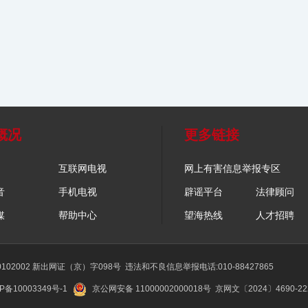
概况
更多链接
互联网电视
网上有害信息举报专区
音
手机电视
辟谣平台
法律顾问
媒
帮助中心
望海热线
人才招聘
02002 新出网证（京）字098号
违法和不良信息举报电话:010-88427865
P备10003349号-1
京公网安备 11000002000018号
京网文〔2024〕4690-2