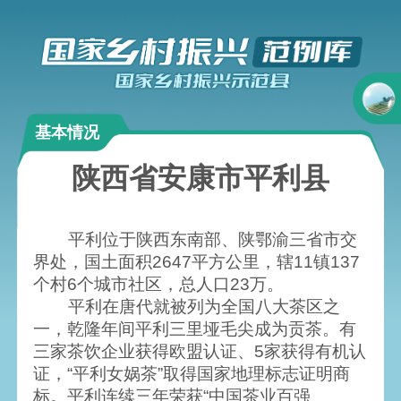
基本情况
陕西省安康市平利县
平利位于陕西东南部、陕鄂渝三省市交
界处，国土面积2647平方公里，辖11镇137
个村6个城市社区，总人口23万。
平利在唐代就被列为全国八大茶区之
一，乾隆年间平利三里垭毛尖成为贡茶。有
三家茶饮企业获得欧盟认证、5家获得有机认
证，“平利女娲茶”取得国家地理标志证明商
标。平利连续三年荣获“中国茶业百强