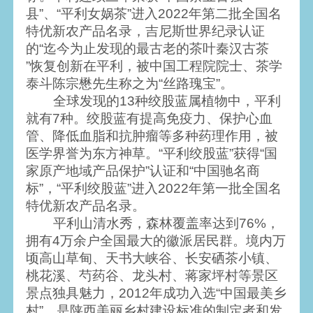
县”、“平利女娲茶”进入2022年第二批全国名
特优新农产品名录，吉尼斯世界纪录认证
的“迄今为止发现的最古老的茶叶秦汉古茶
”恢复创新在平利，被中国工程院院士、茶学
泰斗陈宗懋先生称之为“丝路瑰宝”。
全球发现的13种绞股蓝属植物中，平利
就有7种。绞股蓝有提高免疫力、保护心血
管、降低血脂和抗肿瘤等多种药理作用，被
医学界誉为东方神草。“平利绞股蓝”获得“国
家原产地域产品保护”认证和“中国驰名商
标”，“平利绞股蓝”进入2022年第一批全国名
特优新农产品名录。
平利山清水秀，森林覆盖率达到76%，
拥有4万余户全国最大的徽派居民群。境内万
顷高山草甸、天书大峡谷、长安硒茶小镇、
桃花溪、芍药谷、龙头村、蒋家坪村等景区
景点独具魅力，2012年成功入选“中国最美乡
村”，是陕西美丽乡村建设标准的制定者和发