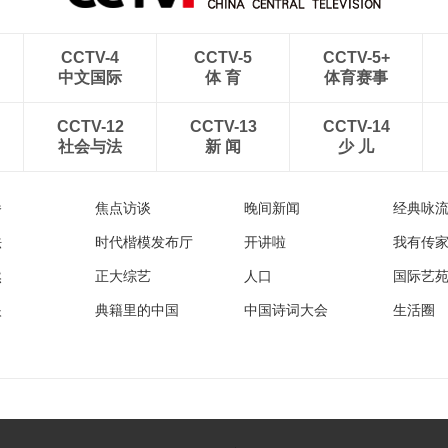
CCTV-4
CCTV-5
CCTV-5+
中文国际
体 育
体育赛事
CCTV-12
CCTV-13
CCTV-14
社会与法
新 闻
少 儿
播
焦点访谈
晚间新闻
经典咏
法
时代楷模发布厅
开讲啦
我有传
然
正大综艺
人口
国际艺
眼
典籍里的中国
中国诗词大会
生活圈