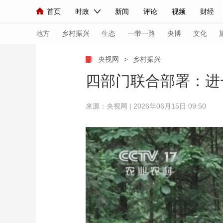
首页
时政
新闻
评论
视频
财经
人民领袖习近平
直播
海外频道
片库
iPanda
栏目大全
联播+
English
中国领导人
节目单
Монгол
听音
央视快评
微视频
习
地方
乡村振兴
生态
一带一路
央博
文化
央视网
>
乡村振兴
总台春晚
网络春晚
共产党员网
秧纪录
四部门联合部署：进
来源：央视网 | 2026年06月15日 09:50
新闻
国内
国际
评论
经济
军事
人民领袖习近平
联播+
热解读
天天学习
视频
小央视频
小央直播
直播中国
熊猫
现场
前线
比划
快看
蓝海中国
新兵
体育
直播
竞猜
2026年世界杯
2026
VIP会员
CCTV奥林匹克频道
生活体育大会