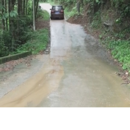
央博
非遗
文化
旅游
科普
健康
乐龄
阅读
云起
超级工厂
智敬中国
全民健康
颜选攻略
海洋
热播榜
总台企业白名单