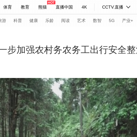
体育
教育
熊猫
直播中国
4K
CCTV.直播
式妙语
主持人
下载央视影音
热解读
天天学习
旅游
科普
健康
乐龄
阅读
艺术
数智
5G
产业+
纪录片网
国家大剧院
大型活动
一步加强农村务农务工出行安全整
科技
法治
文娱
人物
公益
图片
习式妙语
央视快评
央视网评
光华锐评
锋面
频道
VR/AR
4K专区
全景新闻
请入列
人生第一次
人生第二次
年冬奥会
CBA
NBA
中超
国足
国际足球
网球
综
体育江湖
文化体育
冰雪道路
足球道路