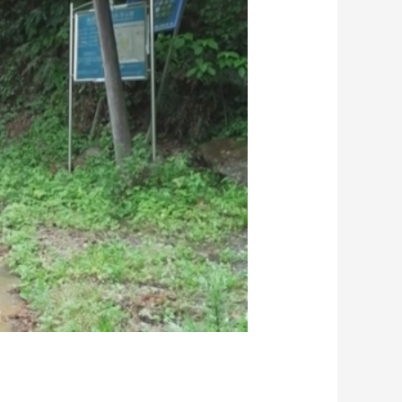
艺术
汽车
数智
5G
产业+
时尚
天气
才艺
网展
央央好物