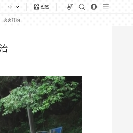
中
央央好物
治
合体育
亚冬会