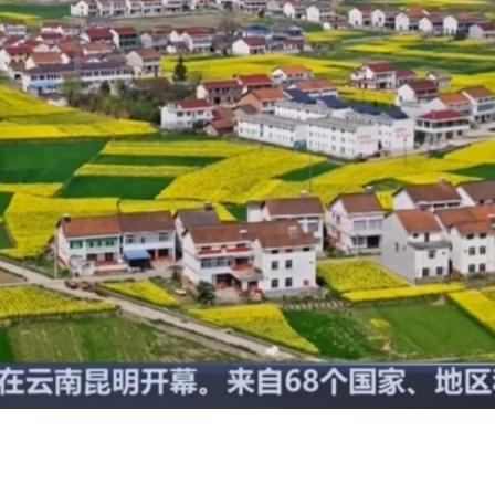
央博
非遗
文化
旅游
科普
健康
乐龄
阅读
云起
超级工厂
智敬中国
全民健康
颜选攻略
海洋
热播榜
总台企业白名单