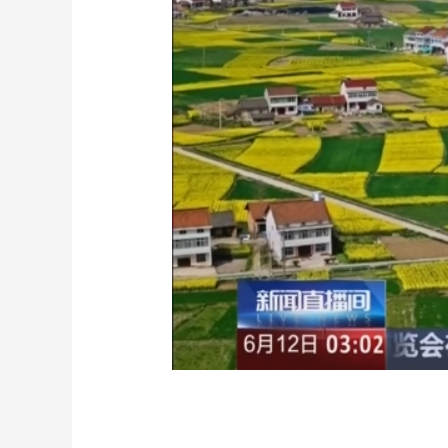
财经
教育
乡村振兴
生态环境
一带一路
大国智造
大国展会
大国保险
云顶对话
CCTV.节目官网
直播
节目单
栏目
片库