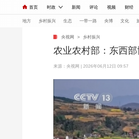
首页
时政
新闻
评论
视频
财经
人民领袖习近平
直播
海外频道
片库
iPanda
栏目大全
联播+
English
中国领导人
节目单
Монгол
听音
央视快评
微视频
习
地方
乡村振兴
生态
一带一路
央博
文化
央视网
>
乡村振兴
总台春晚
网络春晚
共产党员网
秧纪录
农业农村部：东西部
来源：央视网 | 2026年06月12日 09:57
新闻
国内
国际
评论
经济
军事
人民领袖习近平
联播+
热解读
天天学习
视频
小央视频
小央直播
直播中国
熊猫
现场
前线
比划
快看
蓝海中国
新兵
体育
直播
竞猜
2026年世界杯
2026
VIP会员
CCTV奥林匹克频道
生活体育大会