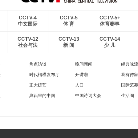
CCTV-4
CCTV-5
CCTV-5+
中文国际
体 育
体育赛事
CCTV-12
CCTV-13
CCTV-14
社会与法
新 闻
少 儿
播
焦点访谈
晚间新闻
经典咏
法
时代楷模发布厅
开讲啦
我有传
然
正大综艺
人口
国际艺
眼
典籍里的中国
中国诗词大会
生活圈