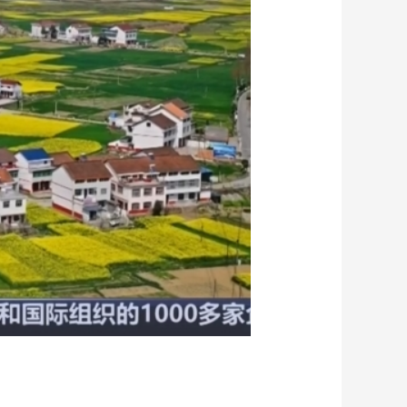
艺术
汽车
数智
5G
产业+
时尚
天气
才艺
网展
央央好物