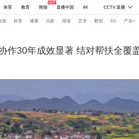
体育
教育
熊猫
直播中国
4K
CCTV.直播
式妙语
主持人
下载央视影音
热解读
天天学习
旅游
科普
健康
乐龄
阅读
艺术
数智
5G
产业+
纪录片网
国家大剧院
大型活动
协作30年成效显著 结对帮扶全覆
科技
法治
文娱
人物
公益
图片
习式妙语
央视快评
央视网评
光华锐评
锋面
频道
VR/AR
4K专区
全景新闻
请入列
人生第一次
人生第二次
年冬奥会
CBA
NBA
中超
国足
国际足球
网球
综
体育江湖
文化体育
冰雪道路
足球道路