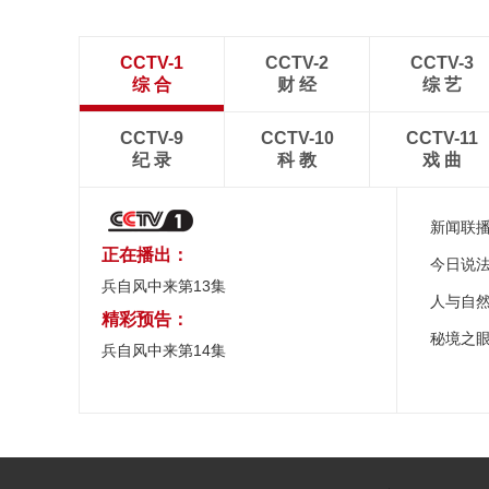
CCTV-1
CCTV-2
CCTV-3
综 合
财 经
综 艺
CCTV-9
CCTV-10
CCTV-11
纪 录
科 教
戏 曲
新闻联
正在播出：
今日说
兵自风中来第13集
人与自
精彩预告：
秘境之
兵自风中来第14集