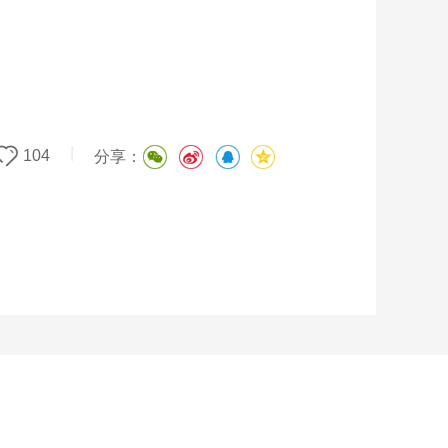
|
104
分享：