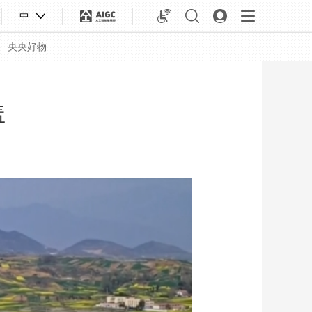
中
央央好物
盖
合体育
亚冬会