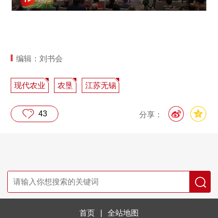
编辑：刘书会
现代农业
农垦
江苏无锡
43
分享：
首页
|
全站地图