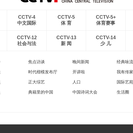
CCTV-4
CCTV-5
CCTV-5+
中文国际
体 育
体育赛事
CCTV-12
CCTV-13
CCTV-14
社会与法
新 闻
少 儿
播
焦点访谈
晚间新闻
经典咏
法
时代楷模发布厅
开讲啦
我有传
然
正大综艺
人口
国际艺
眼
典籍里的中国
中国诗词大会
生活圈