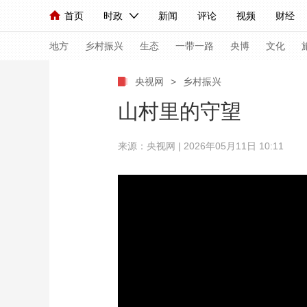
首页
时政
新闻
评论
视频
财经
人民领袖习近平
直播
海外频道
片库
iPanda
栏目大全
联播+
English
中国领导人
节目单
Монгол
听音
央视快评
微视频
习
地方
乡村振兴
生态
一带一路
央博
文化
央视网
>
乡村振兴
总台春晚
网络春晚
共产党员网
秧纪录
山村里的守望
来源：央视网 | 2026年05月11日 10:11
新闻
国内
国际
评论
经济
军事
人民领袖习近平
联播+
热解读
天天学习
视频
小央视频
小央直播
直播中国
熊猫
现场
前线
比划
快看
蓝海中国
新兵
体育
直播
竞猜
2026年世界杯
2026
VIP会员
CCTV奥林匹克频道
生活体育大会