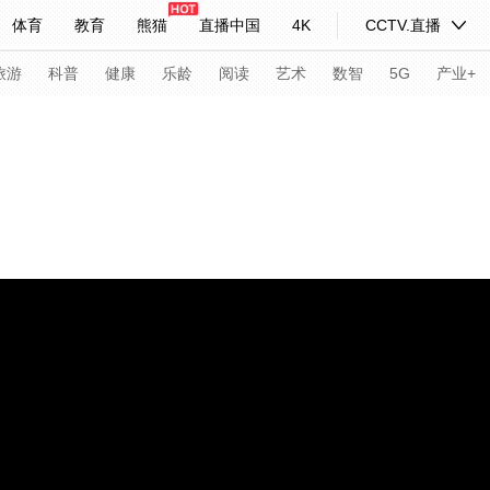
体育
教育
熊猫
直播中国
4K
CCTV.直播
式妙语
主持人
下载央视影音
热解读
天天学习
旅游
科普
健康
乐龄
阅读
艺术
数智
5G
产业+
纪录片网
国家大剧院
大型活动
科技
法治
文娱
人物
公益
图片
习式妙语
央视快评
央视网评
光华锐评
锋面
频道
VR/AR
4K专区
全景新闻
请入列
人生第一次
人生第二次
年冬奥会
CBA
NBA
中超
国足
国际足球
网球
综
体育江湖
文化体育
冰雪道路
足球道路