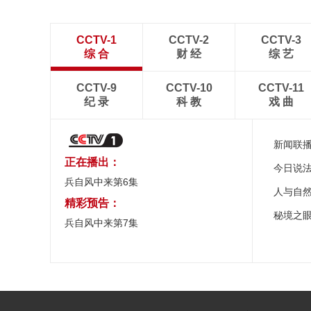
CCTV-1
CCTV-2
CCTV-3
综 合
财 经
综 艺
CCTV-9
CCTV-10
CCTV-11
纪 录
科 教
戏 曲
新闻联
正在播出：
今日说
兵自风中来第6集
人与自
精彩预告：
秘境之
兵自风中来第7集