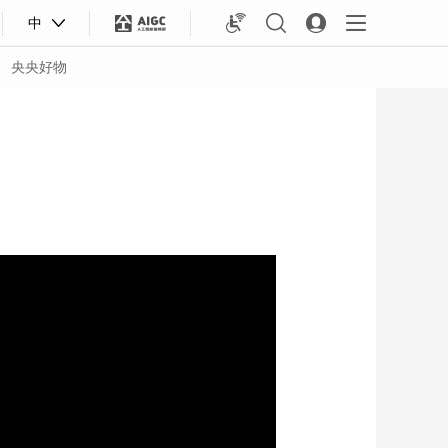
中
央央好物
合体育
亚冬会