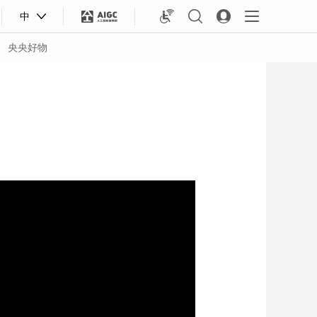
中
央央好物
合体育
亚冬会