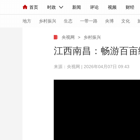
首页
时政
新闻
评论
视频
财经
人民领袖习近平
直播
海外频道
片库
iPanda
栏目大全
联播+
English
中国领导人
节目单
Монгол
听音
央视快评
微视频
习
地方
乡村振兴
生态
一带一路
央博
文化
央视网
>
乡村振兴
总台春晚
网络春晚
共产党员网
秧纪录
江西南昌：畅游百亩
来源：央视网 | 2026年04月07日 09:43
新闻
国内
国际
评论
经济
军事
人民领袖习近平
联播+
热解读
天天学习
视频
小央视频
小央直播
直播中国
熊猫
现场
前线
比划
快看
蓝海中国
新兵
体育
直播
竞猜
2026年世界杯
2026
VIP会员
CCTV奥林匹克频道
生活体育大会