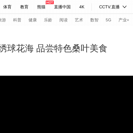
体育
教育
熊猫
直播中国
4K
CCTV.直播
式妙语
主持人
下载央视影音
热解读
天天学习
旅游
科普
健康
乐龄
阅读
艺术
数智
5G
产业+
纪录片网
国家大剧院
大型活动
绣球花海 品尝特色桑叶美食
科技
法治
文娱
人物
公益
图片
习式妙语
央视快评
央视网评
光华锐评
锋面
频道
VR/AR
4K专区
全景新闻
请入列
人生第一次
人生第二次
年冬奥会
CBA
NBA
中超
国足
国际足球
网球
综
体育江湖
文化体育
冰雪道路
足球道路