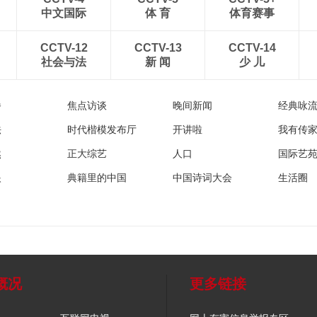
中文国际
体 育
体育赛事
CCTV-12
CCTV-13
CCTV-14
社会与法
新 闻
少 儿
播
焦点访谈
晚间新闻
经典咏
法
时代楷模发布厅
开讲啦
我有传
然
正大综艺
人口
国际艺
眼
典籍里的中国
中国诗词大会
生活圈
概况
更多链接