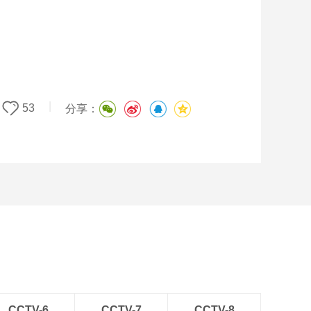
|
53
分享：
CCTV-6
CCTV-7
CCTV-8