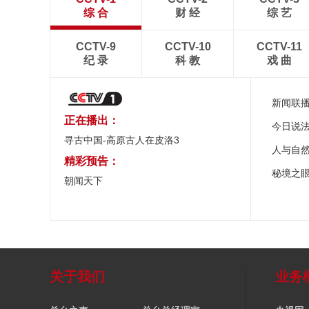
综 合
财 经
综 艺
CCTV-9
CCTV-10
CCTV-11
纪 录
科 教
戏 曲
新闻联
正在播出：
今日说
寻古中国-高原古人在皮洛3
人与自
精彩预告：
秘境之
朝闻天下
关于我们
业务