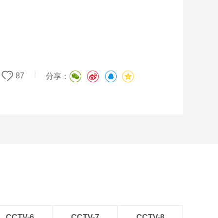
|
87
分享：
CCTV-6
CCTV-7
CCTV-8