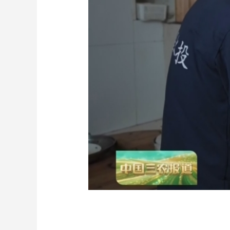
财经
教育
乡村振兴
生态环境
一带一路
大国智造
大国展会
大国保险
云顶对话
CCTV.节目官网
直播
节目单
栏目
片库