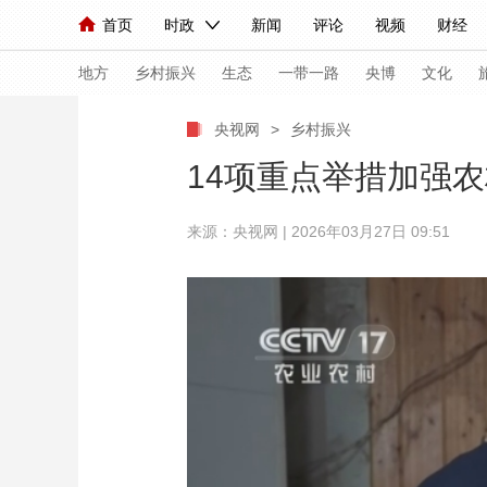
首页
时政
新闻
评论
视频
财经
人民领袖习近平
直播
海外频道
片库
iPanda
栏目大全
联播+
English
中国领导人
节目单
Монгол
听音
央视快评
微视频
习
地方
乡村振兴
生态
一带一路
央博
文化
央视网
>
乡村振兴
总台春晚
网络春晚
共产党员网
秧纪录
14项重点举措加强
来源：央视网 | 2026年03月27日 09:51
新闻
国内
国际
评论
经济
军事
人民领袖习近平
联播+
热解读
天天学习
视频
小央视频
小央直播
直播中国
熊猫
现场
前线
比划
快看
蓝海中国
新兵
体育
直播
竞猜
2026年世界杯
2026
VIP会员
CCTV奥林匹克频道
生活体育大会