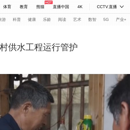
体育
教育
熊猫
直播中国
4K
CCTV.直播
式妙语
主持人
下载央视影音
热解读
天天学习
旅游
科普
健康
乐龄
阅读
艺术
数智
5G
产业+
纪录片网
国家大剧院
大型活动
农村供水工程运行管护
科技
法治
文娱
人物
公益
图片
习式妙语
央视快评
央视网评
光华锐评
锋面
频道
VR/AR
4K专区
全景新闻
请入列
人生第一次
人生第二次
年冬奥会
CBA
NBA
中超
国足
国际足球
网球
综
体育江湖
文化体育
冰雪道路
足球道路