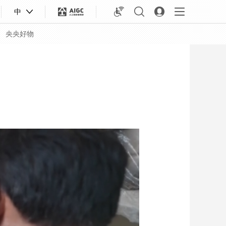
中
央央好物
合体育
亚冬会