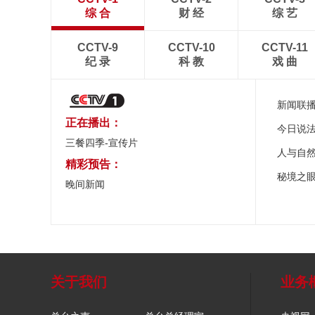
综 合
财 经
综 艺
CCTV-9
CCTV-10
CCTV-11
纪 录
科 教
戏 曲
新闻联
正在播出：
今日说
三餐四季-宣传片
人与自
精彩预告：
秘境之
晚间新闻
关于我们
业务