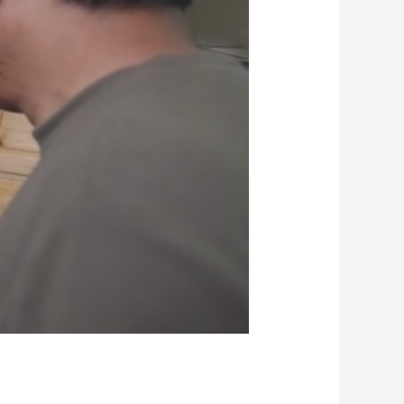
艺术
汽车
数智
5G
产业+
时尚
天气
才艺
网展
央央好物