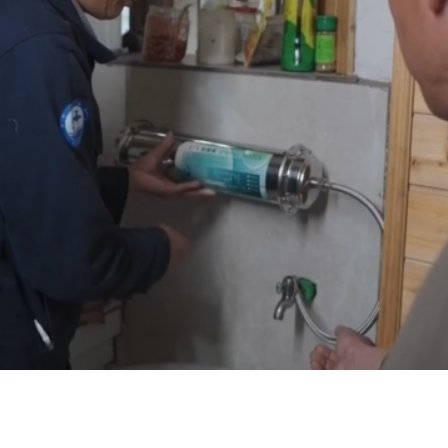
央博
非遗
文化
旅游
科普
健康
乐龄
阅读
云起
超级工厂
智敬中国
全民健康
颜选攻略
海洋
热播榜
总台企业白名单