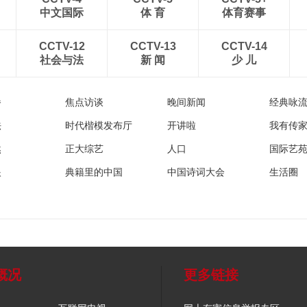
中文国际
体 育
体育赛事
CCTV-12
CCTV-13
CCTV-14
社会与法
新 闻
少 儿
播
焦点访谈
晚间新闻
经典咏
法
时代楷模发布厅
开讲啦
我有传
然
正大综艺
人口
国际艺
眼
典籍里的中国
中国诗词大会
生活圈
概况
更多链接