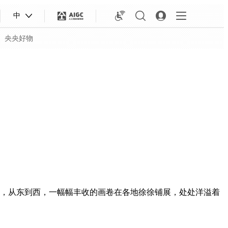
中
央央好物
，从东到西，一幅幅丰收的画卷在各地徐徐铺展，处处洋溢着
合体育
亚冬会