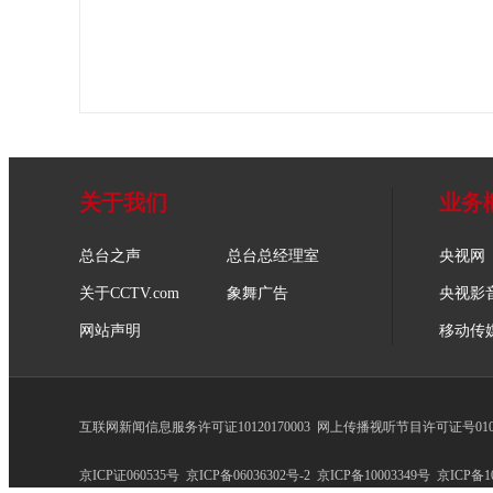
关于我们
业务
总台之声
总台总经理室
央视网
关于CCTV.com
象舞广告
央视影
网站声明
移动传
互联网新闻信息服务许可证10120170003
网上传播视听节目许可证号0102
京ICP证060535号
京ICP备06036302号-2
京ICP备10003349号
京ICP备10