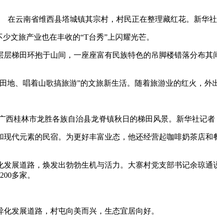
在云南省维西县塔城镇其宗村，村民正在整理藏红花。新华社
少文旅产业也在丰收的“T台秀”上闪耀光芒。
层梯田环抱于山间，一座座富有民族特色的吊脚楼错落分布其间
地、唱着山歌搞旅游”的文旅新生活。随着旅游业的红火，外
桂林市龙胜各族自治县龙脊镇秋日的梯田风景。新华社记者 
和现代元素的民宿。为更好丰富业态，他还经营起咖啡奶茶店和
展道路，焕发出勃勃生机与活力。大寨村党支部书记余琼通说，2
00多家。
化发展道路，村屯向美而兴，生态宜居向好。