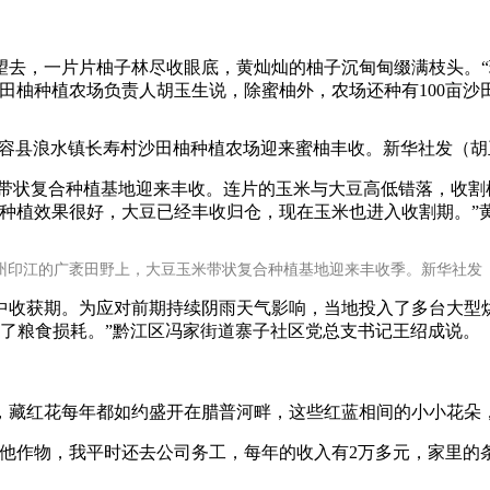
央博
非遗
文化
旅游
科普
健康
乐龄
阅读
，一片片柚子林尽收眼底，黄灿灿的柚子沉甸甸缀满枝头。“
云起
超级工厂
智敬中国
全民健康
颜选攻略
海洋
沙田柚种植农场负责人胡玉生说，除蜜柚外，农场还种有100亩沙
县浪水镇长寿村沙田柚种植农场迎来蜜柚丰收。新华社发（胡玉
带状复合种植基地迎来丰收。连片的玉米与大豆高低错落，收割机
种植效果很好，大豆已经丰收归仓，现在玉米也进入收割期。”
热播榜
总台企业白名单
州印江的广袤田野上，大豆玉米带状复合种植基地迎来丰收季。新华社发（
收获期。为应对前期持续阴雨天气影响，当地投入了多台大型烘
了粮食损耗。”黔江区冯家街道寨子社区党总支书记王绍成说。
花每年都如约盛开在腊普河畔，这些红蓝相间的小小花朵，每年
作物，我平时还去公司务工，每年的收入有2万多元，家里的条