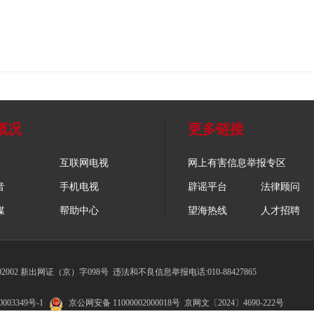
概况
更多链接
互联网电视
网上有害信息举报专区
音
手机电视
辟谣平台
法律顾问
媒
帮助中心
望海热线
人才招聘
002 新出网证（京）字098号
违法和不良信息举报电话:010-88427865
003349号-1
京公网安备 11000002000018号
京网文〔2024〕4690-222号