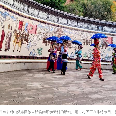
云南省巍山彝族回族自治县南诏镇新村的活动广场，村民正在排练节目。