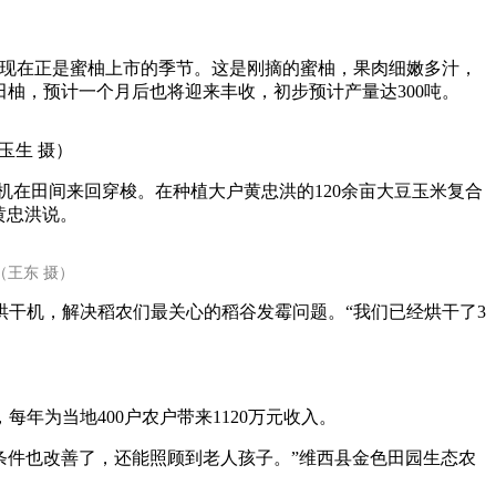
艺术
汽车
数智
5G
产业+
现在正是蜜柚上市的季节。这是刚摘的蜜柚，果肉细嫩多汁，
时尚
天气
才艺
网展
央央好物
田柚，预计一个月后也将迎来丰收，初步预计产量达300吨。
生 摄）
在田间来回穿梭。在种植大户黄忠洪的120余亩大豆玉米复合
黄忠洪说。
王东 摄）
干机，解决稻农们最关心的稻谷发霉问题。“我们已经烘干了3
为当地400户农户带来1120万元收入。
件也改善了，还能照顾到老人孩子。”维西县金色田园生态农