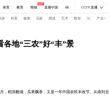
体育
教育
熊猫
直播中国
4K
CCTV.直播
式妙语
主持人
下载央视影音
热解读
天天学习
旅游
科普
健康
乐龄
阅读
艺术
数智
5G
产业+
纪录片网
国家大剧院
大型活动
各地“三农”好“丰”景
科技
法治
文娱
人物
公益
图片
习式妙语
央视快评
央视网评
光华锐评
锋面
频道
VR/AR
4K专区
全景新闻
请入列
人生第一次
人生第二次
月，稻浪翻涌，瓜果飘香，又是一年中国农民丰收节。从南到北
冬奥会
CBA
NBA
中超
国足
国际足球
网球
综
体育江湖
文化体育
冰雪道路
足球道路