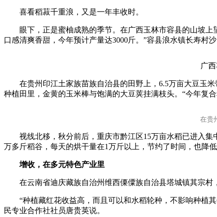
喜看稻菽千重浪，又是一年丰收时。
财经
教育
乡村振兴
生态环境
一带一路
眼下，正是蜜柚成熟的季节。在广西玉林市容县的山坡上望去
大国智造
大国展会
大国保险
云顶对话
口感清爽香甜，今年预计产量达3000斤。”容县浪水镇长寿村
广西容
在贵州印江土家族苗族自治县的田野上，6.5万亩大豆玉米
种植田里，金黄的玉米棒与饱满的大豆荚挂满枝头。“今年复合
CCTV.节目官网
直播
节目单
栏目
片库
在贵
视线北移，秋分前后，重庆市黔江区15万亩水稻已进入集中
万多斤稻谷，每天的烘干量在1万斤以上，节约了时间，也降低
增收，在多元特色产业里
在云南省迪庆藏族自治州维西傈僳族自治县塔城镇其宗村，藏红
“种植藏红花收益高，而且可以和水稻轮种，不影响种植其他
民专业合作社社员唐贵英说。