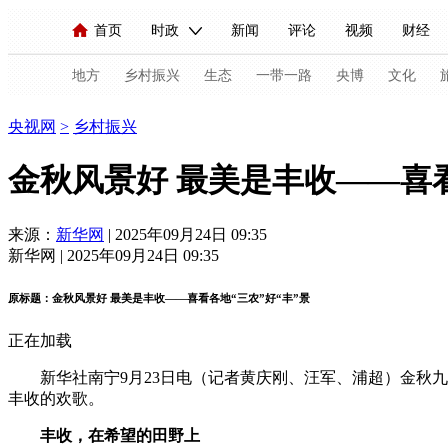
首页
时政
新闻
评论
视频
财经
人民领袖习近平
直播
海外频道
片库
iPanda
栏目大全
联播+
English
中国领导人
节目单
Монгол
听音
央视快评
微视频
习
地方
乡村振兴
生态
一带一路
央博
文化
乡村振兴
央视网
>
乡村振兴
总台春晚
网络春晚
共产党员网
秧纪录
金秋风景好 最美是丰收——喜看
新闻
国内
国际
评论
经济
军事
来源：
新华网
| 2025年09月24日 09:35
新华网 | 2025年09月24日 09:35
人民领袖习近平
联播+
热解读
天天学习
原标题：金秋风景好 最美是丰收——喜看各地“三农”好“丰”景
视频
小央视频
小央直播
直播中国
熊猫
正在加载
现场
前线
比划
快看
蓝海中国
新兵
新华社南宁9月23日电（记者黄庆刚、汪军、浦超）金秋九
体育
直播
竞猜
2026年世界杯
2026年
丰收的欢歌。
VIP会员
CCTV奥林匹克频道
生活体育大会
丰收，在希望的田野上