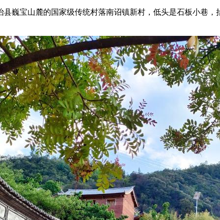
巍宝山麓的国家级传统村落南诏镇新村，低头是石板小巷，抬头