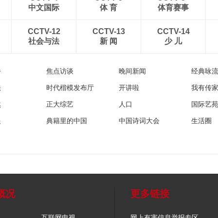
中文国际
体 育
体育赛事
CCTV-12
CCTV-13
CCTV-14
社会与法
新 闻
少 儿
播
焦点访谈
晚间新闻
经典咏
法
时代楷模发布厅
开讲啦
我有传
然
正大综艺
人口
国际艺
眼
典籍里的中国
中国诗词大会
生活圈
概况
更多链接
互联网电视
网上有害信息举报专区