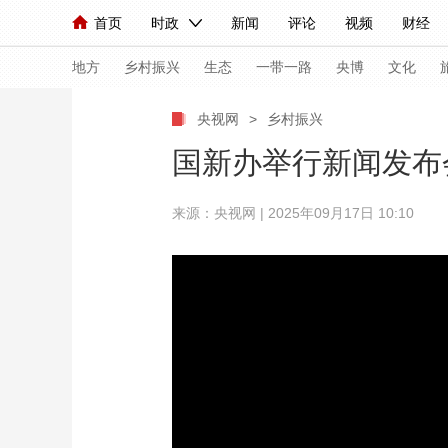
首页
时政
新闻
评论
视频
财经
人民领袖习近平
直播
海外频道
片库
iPanda
栏目大全
联播+
English
中国领导人
节目单
Монгол
听音
央视快评
微视频
习
地方
乡村振兴
生态
一带一路
央博
文化
央视网
>
乡村振兴
总台春晚
网络春晚
共产党员网
秧纪录
国新办举行新闻发布
来源：央视网 | 2025年09月17日 10:10
新闻
国内
国际
评论
经济
军事
人民领袖习近平
联播+
热解读
天天学习
视频
小央视频
小央直播
直播中国
熊猫
现场
前线
比划
快看
蓝海中国
新兵
体育
直播
竞猜
2026年世界杯
2026
VIP会员
CCTV奥林匹克频道
生活体育大会