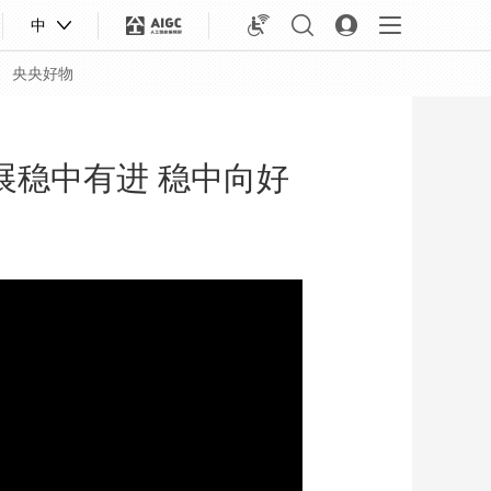
中
央央好物
展稳中有进 稳中向好
合体育
亚冬会