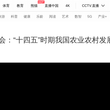
体育
教育
熊猫
直播中国
4K
CCTV.直播
式妙语
主持人
下载央视影音
热解读
天天学习
旅游
科普
健康
乐龄
阅读
艺术
数智
5G
产业+
纪录片网
国家大剧院
大型活动
会：“十四五”时期我国农业农村发
科技
法治
文娱
人物
公益
图片
习式妙语
央视快评
央视网评
光华锐评
锋面
频道
VR/AR
4K专区
全景新闻
请入列
人生第一次
人生第二次
年冬奥会
CBA
NBA
中超
国足
国际足球
网球
综
体育江湖
文化体育
冰雪道路
足球道路