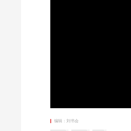
财经
教育
乡村振兴
生态环境
一带一路
大国智造
大国展会
大国保险
云顶对话
CCTV.节目官网
直播
节目单
栏目
片库
加
载
/
完
成
:
0%
编辑：刘书会