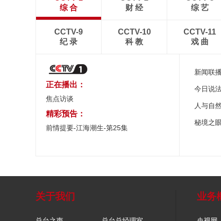
综 合
财 经
综 艺
CCTV-9
CCTV-10
CCTV-11
纪 录
科 教
戏 曲
新闻联
正在播出：
今日说
焦点访谈
人与自
精彩预告：
秘境之
前情提要-江海潮生-第25集
关于我们
业务
总台之声
总台总经理室
央视网