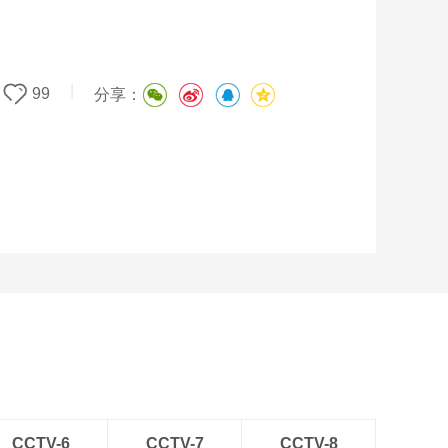
|
99
分享：
CCTV-6
CCTV-7
CCTV-8