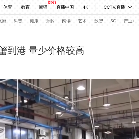
体育
教育
熊猫
直播中国
4K
CCTV.直播
式妙语
主持人
下载央视影音
热解读
天天学习
旅游
科普
健康
乐龄
阅读
艺术
数智
5G
产业+
纪录片网
国家大剧院
大型活动
蟹到港 量少价格较高
科技
法治
文娱
人物
公益
图片
习式妙语
央视快评
央视网评
光华锐评
锋面
频道
VR/AR
4K专区
全景新闻
请入列
人生第一次
人生第二次
年冬奥会
CBA
NBA
中超
国足
国际足球
网球
综
体育江湖
文化体育
冰雪道路
足球道路