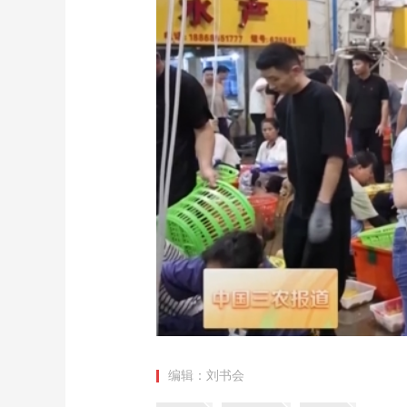
财经
教育
乡村振兴
生态环境
一带一路
大国智造
大国展会
大国保险
云顶对话
CCTV.节目官网
直播
节目单
栏目
片库
编辑：刘书会