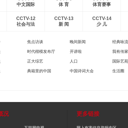
中文国际
体 育
体育赛事
CCTV-12
CCTV-13
CCTV-14
社会与法
新 闻
少 儿
播
焦点访谈
晚间新闻
经典咏
法
时代楷模发布厅
开讲啦
我有传
然
正大综艺
人口
国际艺
眼
典籍里的中国
中国诗词大会
生活圈
概况
更多链接
互联网电视
网上有害信息举报专区