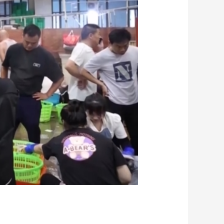
艺术
汽车
数智
5G
产业+
时尚
天气
才艺
网展
央央好物