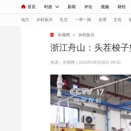
首页
时政
新闻
评论
视频
财经
人民领袖习近平
直播
海外频道
片库
iPanda
栏目大全
联播+
English
中国领导人
节目单
Монгол
听音
央视快评
微视频
习
地方
乡村振兴
生态
一带一路
央博
文化
央视网
>
乡村振兴
总台春晚
网络春晚
共产党员网
秧纪录
浙江舟山：头茬梭子
来源：央视网 | 2025年08月08日 09:51
新闻
国内
国际
评论
经济
军事
人民领袖习近平
联播+
热解读
天天学习
视频
小央视频
小央直播
直播中国
熊猫
现场
前线
比划
快看
蓝海中国
新兵
体育
直播
竞猜
2026年世界杯
2026
VIP会员
CCTV奥林匹克频道
生活体育大会