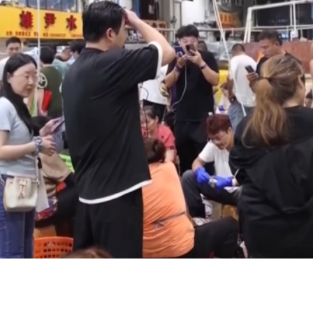
央博
非遗
文化
旅游
科普
健康
乐龄
阅读
云起
超级工厂
智敬中国
全民健康
颜选攻略
海洋
热播榜
总台企业白名单