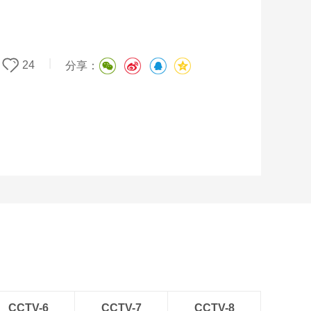
|
24
分享：
CCTV-6
CCTV-7
CCTV-8