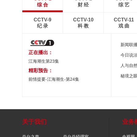
综 合
财 经
综 艺
CCTV-9
CCTV-10
CCTV-11
纪 录
科 教
戏 曲
新闻联
正在播出：
今日说
江海潮生第23集
人与自
精彩预告：
秘境之
前情提要-江海潮生-第24集
关于我们
业务
总台之声
总台总经理室
央视网