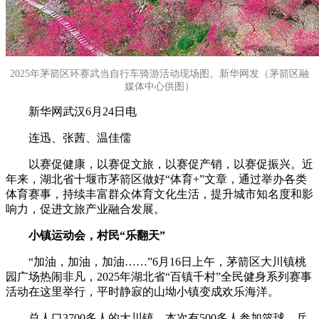
2025年茅箭区环赛武当自行车骑游活动现场图。新华网发（茅箭区融
媒体中心供图）
新华网武汉6月24日电
连迅、张茜、温佳儒
以赛促健康，以赛促文旅，以赛促产销，以赛促振兴。近
年来，湖北省十堰市茅箭区做好“体育+”文章，通过举办各类
体育赛事，持续丰富群众体育文化生活，提升城市知名度和影
响力，促进文旅产业融合发展。
小镇运动会，村民“乐翻天”
“加油，加油，加油……”6月16日上午，茅箭区大川镇桃
园广场热闹非凡，2025年湖北省“百镇千村”全民健身系列赛事
活动在这里举行，平时静寂的山坳小镇变成欢乐海洋。
总人口3700多人的大川镇，本次有500多人参加篮球、乒