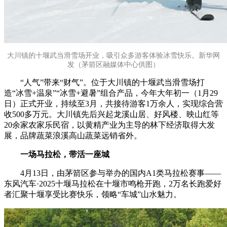
大川镇的十堰武当滑雪场开业，吸引众多游客体验冰雪快乐。新华网
发（茅箭区融媒体中心供图）
“人气”带来“财气”。位于大川镇的十堰武当滑雪场打
造“冰雪+温泉”“冰雪+避暑”组合产品，今年大年初一（1月29
日）正式开业，持续至3月，共接待游客1万余人，实现综合营
收500多万元。大川镇先后兴起龙溪山居、好风楼、映山红等
20余家农家乐民宿，以黄精产业为主导的林下经济取得大发
展，品牌蔬菜浪溪高山蔬菜远销省外。
一场马拉松，带活一座城
4月13日，由茅箭区参与举办的国内A1类马拉松赛事——
东风汽车·2025十堰马拉松在十堰市鸣枪开跑，2万名长跑爱好
者汇聚十堰享受比赛快乐，领略“车城”山水魅力。