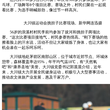
乓球、广场舞等8个项目比赛。赛场之外，村民们聚在一起观
看比赛，为选手呐喊鼓劲，像过节一样高兴。
大川镇运动会挑担子比赛现场。新华网连迅摄
56岁的浪溪村村民李前均参加了拔河和挑担子两项比
赛。“这次比赛项目接地气，村民参赛热情高。”刚下赛场的他
擦着脸上的汗水说，活动不但让大家锻炼了身体，也让大家有
机会凑在一起乐呵乐呵。
大川镇地处茅箭区南部山区，位于城市近郊节点、环城休
憩带，森林覆盖率达95%，年平均气温18℃，有“天然氧
吧”和“康养圣地”美誉。大川镇党委书记郭晨晨介绍，近年
来，大川镇大力开展全民健身运动，积极引入大型赛事活动，
推动农文体旅产业发展，惠及千家万户。