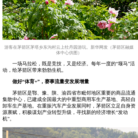
游客在茅箭区茅塔乡东沟村云上牡丹园游玩。新华网发（茅箭区融媒
体中心供图）
一场马拉松，既是竞技，又是经济。每年一度的“堰马”活
动，给茅箭区带来勃勃生机。
做好“体育+”，赛事流量变发展增量
茅箭区是鄂、豫、陕、渝四省市毗邻地区重要的商品流通
集散中心，已建成全国最大的中重型商用车生产基地、高轻自
卸车生产基地。在重振汽车产业发展同时，茅箭区立足自身资
源禀赋，积极谋划产业转型升级，寻找新的经济增长“发动
机”。