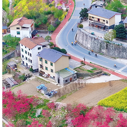
财经
教育
乡村振兴
生态环境
一带一路
央博
大国智造
大国展会
大国保险
云顶对话
云起
超
CCTV.节目官网
直播
节目单
栏目
片库
热播榜