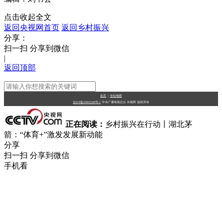
点击收起全文
返回央视网首页
返回乡村振兴
分享：
扫一扫 分享到微信
|
返回顶部
首页
|
全站地图
京ICP备10003349号-1
中央广播电视总台
央视网
版权所有
正在阅读：
乡村振兴在行动丨湖北茅
箭：“体育+”激发发展新动能
分享
扫一扫 分享到微信
手机看