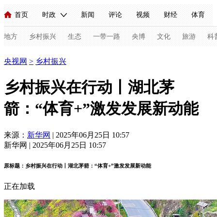
首页
时政
新闻
评论
视频
财经
体育
人民领袖习近平
直播
海外频道
片库
iPanda
栏目大全
联播+
English
中国领导人
节目单
Монгол
听音
央视快评
微视频
习式妙语
主持人
地方
乡村振兴
生态
一带一路
央博
文化
旅游
科
乡村振兴
央视网
>
乡村振兴
总台春晚
网络春晚
共产党员网
秧纪录
纪录片网
乡村振兴在行动丨湖北茅
箭：“体育+”激发发展新动能
新闻
国内
国际
评论
经济
军事
科技
法
人民领袖习近平
联播+
热解读
天天学习
习式妙语
来源：
新华网
| 2025年06月25日 10:57
新华网 | 2025年06月25日 10:57
视频
小央视频
小央直播
直播中国
熊猫频道
V
原标题：乡村振兴在行动丨湖北茅箭：“体育+”激发发展新动能
现场
前线
比划
快看
蓝海中国
新兵请入列
正在加载
体育
直播
竞猜
2026年世界杯
2026年冬奥会
C
VIP会员
CCTV奥林匹克频道
生活体育大会
体育江湖