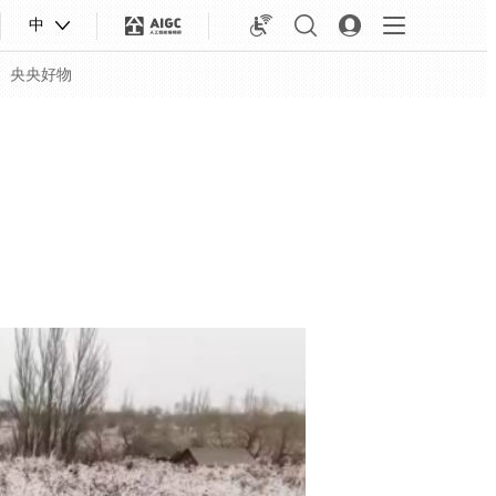
中
央央好物
合体育
亚冬会