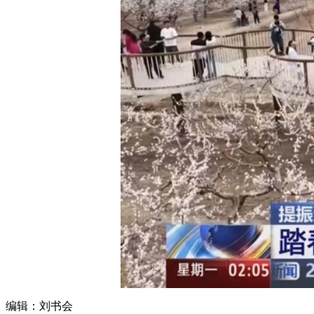
财经
教育
乡村振兴
生态环境
一带一路
大国智造
大国展会
大国保险
云顶对话
CCTV.节目官网
直播
节目单
栏目
片库
编辑：刘书会