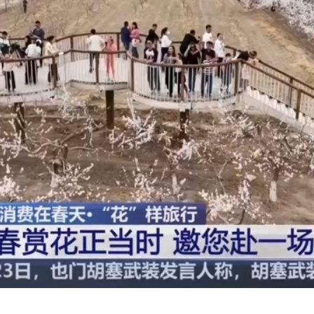
央博
非遗
文化
旅游
科普
健康
乐龄
阅读
云起
超级工厂
智敬中国
全民健康
颜选攻略
海洋
热播榜
总台企业白名单