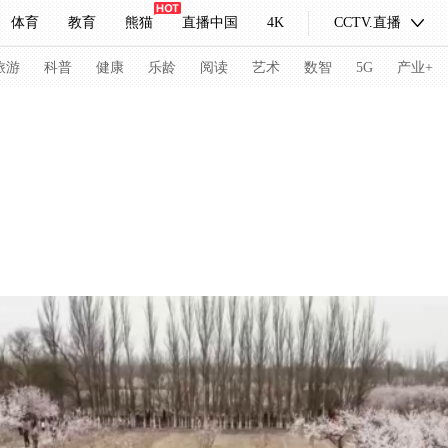
体育
教育
熊猫
直播中国
4K
CCTV.直播
式妙语
主持人
下载央视影音
热解读
天天学习
旅游
科普
健康
乐龄
阅读
艺术
数智
5G
产业+
纪录片网
国家大剧院
大型活动
科技
法治
文娱
人物
公益
图片
习式妙语
央视快评
央视网评
光华锐评
锋面
频道
VR/AR
4K专区
全景新闻
请入列
人生第一次
人生第二次
冬奥会
CBA
NBA
中超
国足
国际足球
网球
综
体育江湖
文化体育
冰雪道路
足球道路