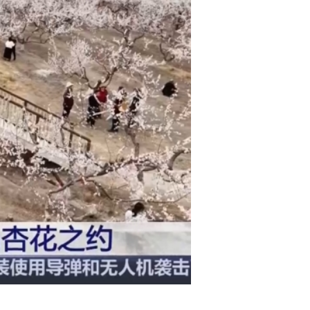
艺术
汽车
数智
5G
产业+
时尚
天气
才艺
网展
央央好物