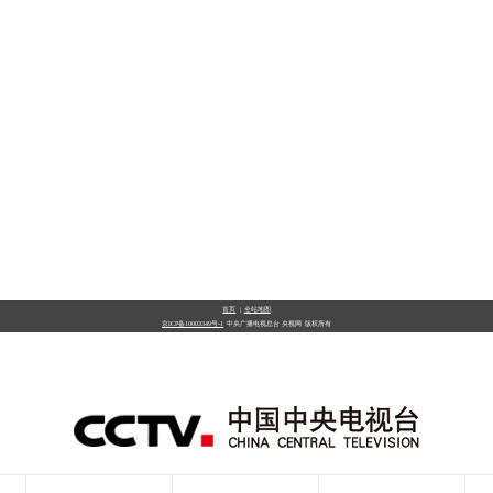
首页
|
全站地图
京ICP备10003349号-1
中央广播电视总台
央视网
版权所有