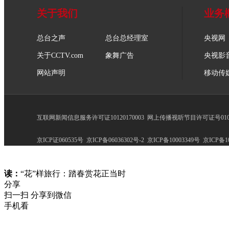
关于我们
业务
总台之声
总台总经理室
央视网
关于CCTV.com
象舞广告
央视影
网站声明
移动传
互联网新闻信息服务许可证10120170003
网上传播视听节目许可证号0102
京ICP证060535号
京ICP备06036302号-2
京ICP备10003349号
京ICP备10
读：
“花”样旅行：踏春赏花正当时
分享
扫一扫 分享到微信
手机看