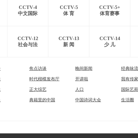
CCTV-4
CCTV-5
CCTV-5+
中文国际
体 育
体育赛事
CCTV-12
CCTV-13
CCTV-14
社会与法
新 闻
少 儿
播
焦点访谈
晚间新闻
经典咏
法
时代楷模发布厅
开讲啦
我有传
然
正大综艺
人口
国际艺
眼
典籍里的中国
中国诗词大会
生活圈