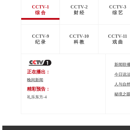
CCTV-1
CCTV-2
CCTV-3
综 合
财 经
综 艺
CCTV-9
CCTV-10
CCTV-11
纪 录
科 教
戏 曲
新闻联
正在播出：
今日说
晚间新闻
人与自
精彩预告：
秘境之
礼乐东方-4