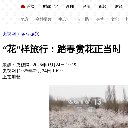
首页
时政
新闻
评论
视频
财经
人民领袖习近平
直播
海外频道
片库
iPanda
栏目大全
联播+
English
中国领导人
节目单
Монгол
听音
央视快评
微视频
习
地方
乡村振兴
生态
一带一路
央博
文化
乡村振兴
央视网
>
乡村振兴
总台春晚
网络春晚
共产党员网
秧纪录
“花”样旅行：踏春赏花正当时
来源：央视网 | 2025年03月24日 10:19
新闻
国内
国际
评论
经济
军事
央视网 | 2025年03月24日 10:19
人民领袖习近平
联播+
热解读
天天学习
正在加载
视频
小央视频
小央直播
直播中国
熊猫
现场
前线
比划
快看
蓝海中国
新兵
体育
直播
竞猜
2026年世界杯
2026年
VIP会员
CCTV奥林匹克频道
生活体育大会