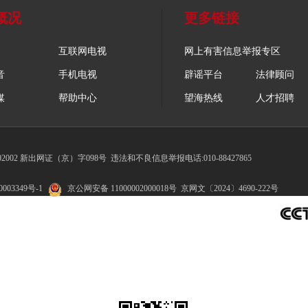
概况
更多链接
互联网电视
网上有害信息举报专区
音
手机电视
辟谣平台
法律顾问
媒
帮助中心
望海热线
人才招聘
002 新出网证（京）字098号
违法和不良信息举报电话:010-88427865
003349号-1
京公网安备 11000002000018号
京网文〔2024〕4690-222号