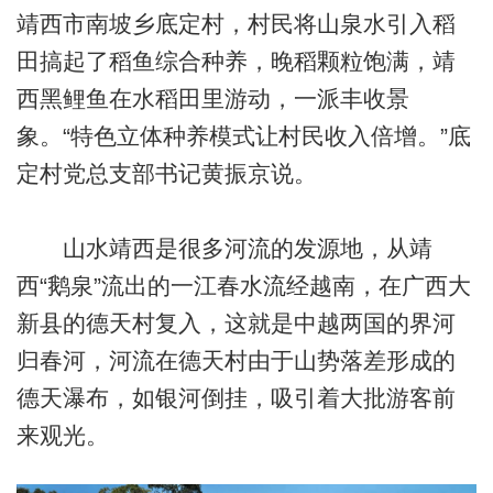
靖西市南坡乡底定村，村民将山泉水引入稻
田搞起了稻鱼综合种养，晚稻颗粒饱满，靖
西黑鲤鱼在水稻田里游动，一派丰收景
象。“特色立体种养模式让村民收入倍增。”底
定村党总支部书记黄振京说。
山水靖西是很多河流的发源地，从靖
西“鹅泉”流出的一江春水流经越南，在广西大
新县的德天村复入，这就是中越两国的界河
归春河，河流在德天村由于山势落差形成的
德天瀑布，如银河倒挂，吸引着大批游客前
来观光。