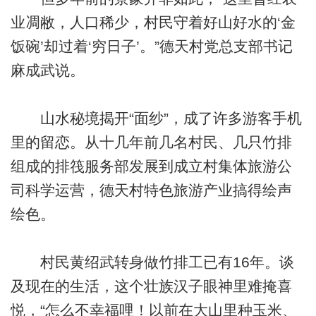
业凋敝，人口稀少，村民守着好山好水的‘金
饭碗’却过着‘穷日子’。”德天村党总支部书记
麻成武说。
山水秘境揭开“面纱”，成了许多游客手机
里的留恋。从十几年前几名村民、几只竹排
组成的排筏服务部发展到成立村集体旅游公
司科学运营，德天村特色旅游产业搞得绘声
绘色。
村民黄绍武转身做竹排工已有16年。谈
及现在的生活，这个壮族汉子眼神里难掩喜
悦，“怎么不幸福哩！以前在大山里种玉米、