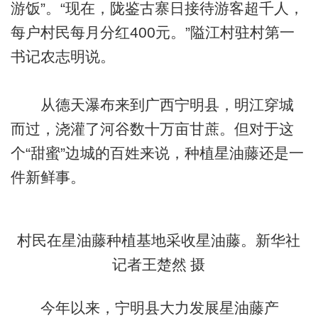
游饭”。“现在，陇鉴古寨日接待游客超千人，
每户村民每月分红400元。”隘江村驻村第一
书记农志明说。
从德天瀑布来到广西宁明县，明江穿城
而过，浇灌了河谷数十万亩甘蔗。但对于这
个“甜蜜”边城的百姓来说，种植星油藤还是一
件新鲜事。
村民在星油藤种植基地采收星油藤。新华社
记者王楚然 摄
今年以来，宁明县大力发展星油藤产