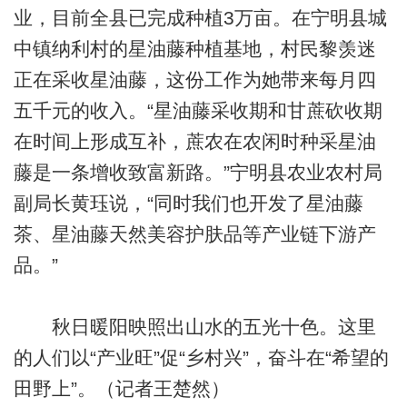
业，目前全县已完成种植3万亩。在宁明县城
中镇纳利村的星油藤种植基地，村民黎羡迷
正在采收星油藤，这份工作为她带来每月四
五千元的收入。“星油藤采收期和甘蔗砍收期
在时间上形成互补，蔗农在农闲时种采星油
藤是一条增收致富新路。”宁明县农业农村局
副局长黄珏说，“同时我们也开发了星油藤
茶、星油藤天然美容护肤品等产业链下游产
品。”
秋日暖阳映照出山水的五光十色。这里
的人们以“产业旺”促“乡村兴”，奋斗在“希望的
田野上”。（记者王楚然）