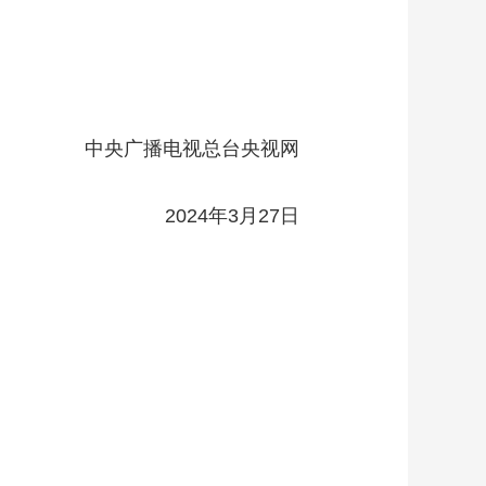
艺术
汽车
数智
5G
产业+
时尚
天气
才艺
网展
央央好物
中央广播电视总台央视网
2024年3月27日