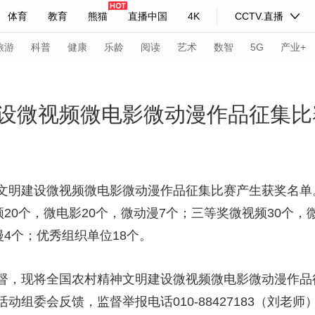
体育
教育
熊猫
直播中国
4K
CCTV.直播
式妙语
主持人
下载央视影音
热解读
天天学习
旅游
科普
健康
乐龄
阅读
艺术
数智
5G
产业+
纪录片网
国家大剧院
大型活动
设微视频微电影微动漫作品征集比
科技
法治
文娱
人物
公益
图片
习式妙语
央视快评
央视网评
光华锐评
锋面
文明建设微视频微电影微动漫作品征集比赛产生获奖名单
20个，微电影20个，微动漫7个；三等奖微视频30个，
频道
VR/AR
4K专区
全景新闻
漫4个；优秀组织单位18个。
请入列
人生第一次
人生第二次
督，现将全国农村精神文明建设微视频微电影微动漫作品
年冬奥会
CBA
NBA
中超
国足
国际足球
网球
综
委会反馈，监督举报电话010-88427183（刘老师）。受
体育江湖
文化体育
冰雪道路
足球道路