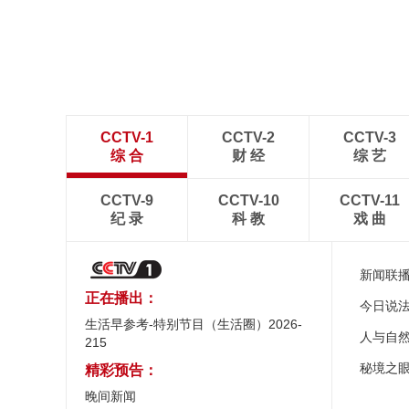
CCTV-1
CCTV-2
CCTV-3
综 合
财 经
综 艺
CCTV-9
CCTV-10
CCTV-11
纪 录
科 教
戏 曲
新闻联
正在播出：
今日说
生活早参考-特别节目（生活圈）2026-
人与自
215
秘境之
精彩预告：
晚间新闻