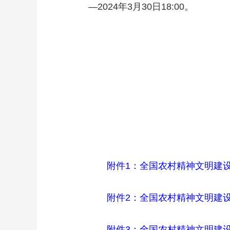
—2024年3月30日18:00。
财经
教育
乡村振兴
生态环境
一带一路
大国智造
大国展会
大国保险
云顶对话
CCTV.节目官网
直播
节目单
栏目
片库
附件1：全国农村精神文明建设
附件2：全国农村精神文明建设
附件3：全国农村精神文明建设