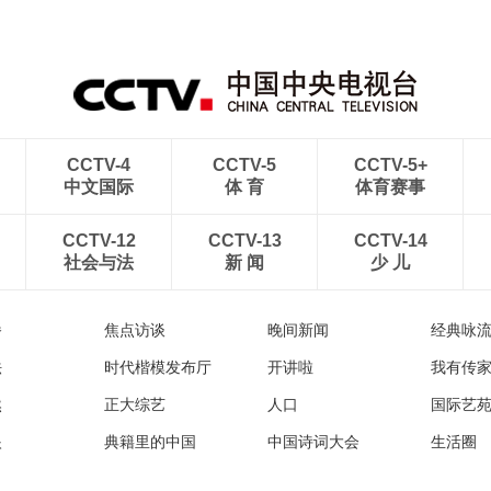
CCTV-4
CCTV-5
CCTV-5+
中文国际
体 育
体育赛事
CCTV-12
CCTV-13
CCTV-14
社会与法
新 闻
少 儿
播
焦点访谈
晚间新闻
经典咏
法
时代楷模发布厅
开讲啦
我有传
然
正大综艺
人口
国际艺
眼
典籍里的中国
中国诗词大会
生活圈