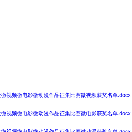
央博
非遗
文化
旅游
科普
健康
乐龄
阅读
云起
超级工厂
智敬中国
全民健康
颜选攻略
海洋
热播榜
总台企业白名单
微视频微电影微动漫作品征集比赛微视频获奖名单.docx
微视频微电影微动漫作品征集比赛微电影获奖名单.docx
微视频微电影微动漫作品征集比赛微动漫获奖名单.docx