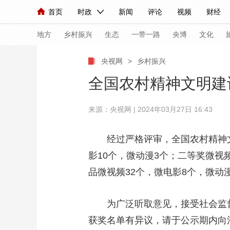
首页
时政
新闻
评论
视频
财经
人民领袖习近平
直播
海外频道
片库
iPanda
栏目大全
联播+
English
中国领导人
节目单
Монгол
听音
央视快评
微视频
习
地方
乡村振兴
生态
一带一路
央博
文化
央视网
>
乡村振兴
总台春晚
网络春晚
共产党员网
秧纪录
全国农村精神文明建
来源：央视网 | 2024年03月27日 16:43
新闻
国内
国际
评论
经济
军事
人民领袖习近平
联播+
热解读
天天学习
经过严格评审，全国农村精神
影10个，微动漫3个；二等奖微视频
视频
小央视频
小央直播
直播中国
熊猫
品微视频32个，微电影8个，微动
现场
前线
比划
快看
蓝海中国
新兵
体育
直播
为广泛听取意见，接受社会监
竞猜
2026年世界杯
2026
获奖名单有异议，请于公示期内向活动组
VIP会员
CCTV奥林匹克频道
生活体育大会