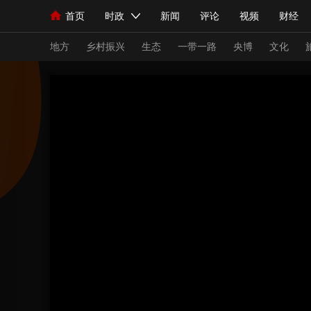
首页
时政
新闻
评论
视频
财经
人民领袖习近平
直播
海外频道
片库
iPanda
栏目大全
联播+
English
中国领导人
节目单
Монгол
听音
央视快评
微视频
习
地方
乡村振兴
生态
一带一路
央博
文化
总台春晚
网络春晚
共产党员网
秧纪录
新闻
国内
国际
评论
经济
军事
人民领袖习近平
联播+
热解读
天天学习
视频
小央视频
小央直播
直播中国
熊猫
现场
前线
比划
快看
蓝海中国
新兵
体育
直播
竞猜
2026年世界杯
2026
VIP会员
CCTV奥林匹克频道
生活体育大会