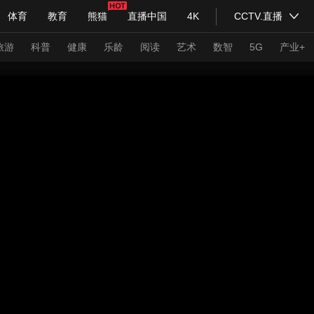
体育
教育
熊猫
直播中国
4K
CCTV.直播
式妙语
主持人
下载央视影音
热解读
天天学习
旅游
科普
健康
乐龄
阅读
艺术
数智
5G
产业+
纪录片网
国家大剧院
大型活动
科技
法治
文娱
人物
公益
图片
习式妙语
央视快评
央视网评
光华锐评
锋面
频道
VR/AR
4K专区
全景新闻
请入列
人生第一次
人生第二次
年冬奥会
CBA
NBA
中超
国足
国际足球
网球
综
体育江湖
文化体育
冰雪道路
足球道路