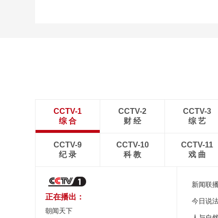
CCTV-1
CCTV-2
CCTV-3
综 合
财 经
综 艺
CCTV-9
CCTV-10
CCTV-11
纪 录
科 教
戏 曲
新闻联
正在播出：
今日说
朝闻天下
人与自