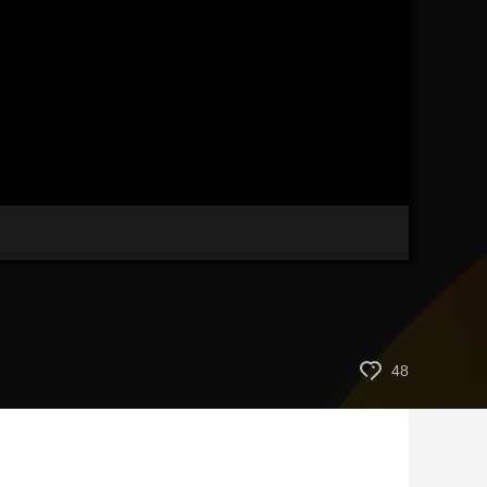
艺术
汽车
数智
5G
产业+
时尚
天气
才艺
网展
央央好物
48