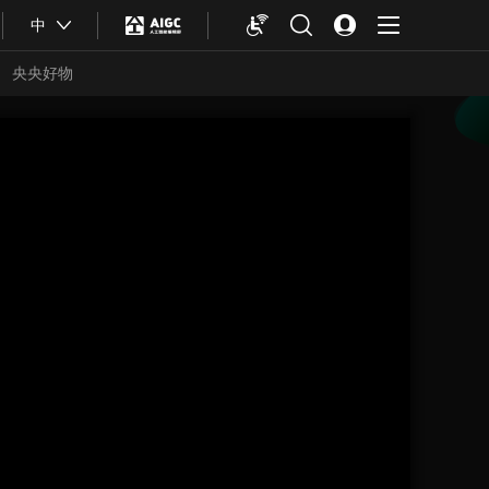
中
央央好物
合体育
亚冬会