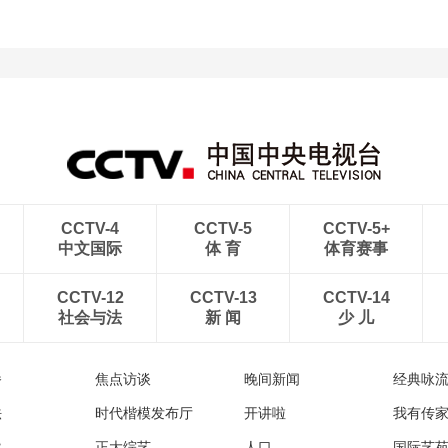
CCTV-4
CCTV-5
CCTV-5+
中文国际
体 育
体育赛事
CCTV-12
CCTV-13
CCTV-14
社会与法
新 闻
少 儿
播
焦点访谈
晚间新闻
经典咏
法
时代楷模发布厅
开讲啦
我有传
然
正大综艺
人口
国际艺