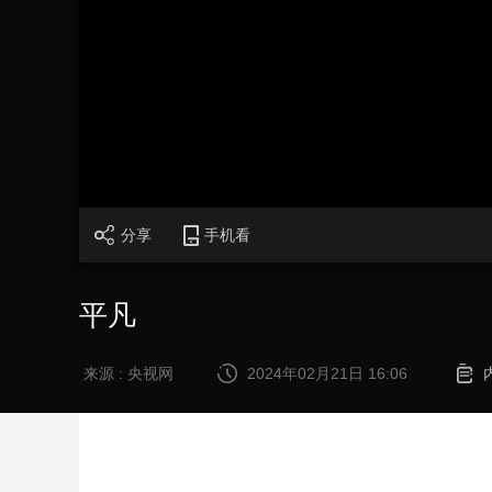
财经
教育
乡村振兴
生态环境
一带一路
大国智造
大国展会
大国保险
云顶对话
CCTV.节目官网
直播
节目单
栏目
片库
分享
手机看
平凡
来源 : 央视网
2024年02月21日 16:06