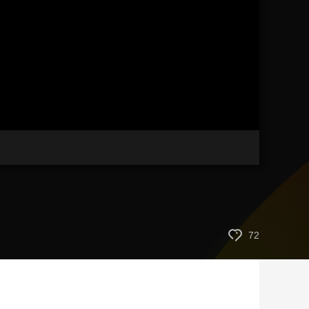
艺术
汽车
数智
5G
产业+
时尚
天气
才艺
网展
央央好物
72