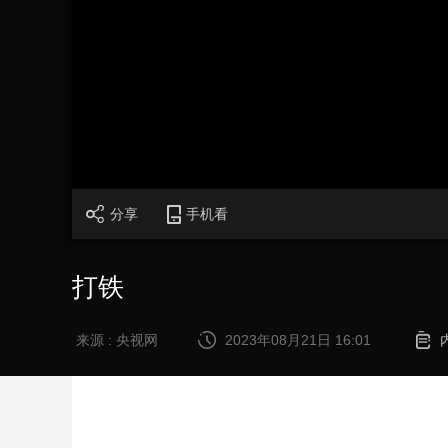
财经
教育
乡村振兴
生态环境
一带一路
大国智造
大国展会
大国保险
云顶对话
CCTV.节目官网
直播
节目单
栏目
片库
分享
手机看
打铁
来源 : 央视网
2023年08月21日 16:01