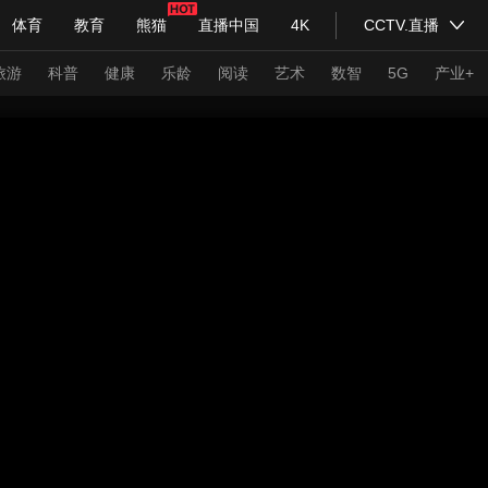
体育
教育
熊猫
直播中国
4K
CCTV.直播
式妙语
主持人
下载央视影音
热解读
天天学习
旅游
科普
健康
乐龄
阅读
艺术
数智
5G
产业+
纪录片网
国家大剧院
大型活动
科技
法治
文娱
人物
公益
图片
习式妙语
央视快评
央视网评
光华锐评
锋面
频道
VR/AR
4K专区
全景新闻
请入列
人生第一次
人生第二次
年冬奥会
CBA
NBA
中超
国足
国际足球
网球
综
体育江湖
文化体育
冰雪道路
足球道路