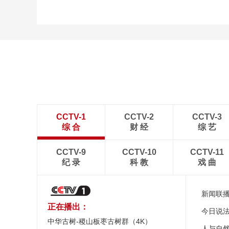
CCTV-1
CCTV-2
CCTV-3
综 合
财 经
综 艺
CCTV-9
CCTV-10
CCTV-11
纪 录
科 教
戏 曲
新闻联
正在播出：
今日说
中华古树-稷山板枣古树群（4K）
人与自