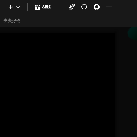
中
央央好物
合体育
亚冬会