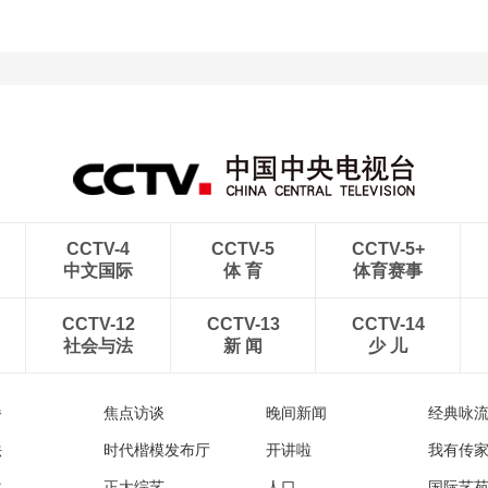
CCTV-4
CCTV-5
CCTV-5+
中文国际
体 育
体育赛事
CCTV-12
CCTV-13
CCTV-14
社会与法
新 闻
少 儿
播
焦点访谈
晚间新闻
经典咏
法
时代楷模发布厅
开讲啦
我有传
然
正大综艺
人口
国际艺