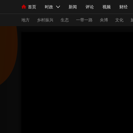
首页
时政
新闻
评论
视频
财经
人民领袖习近平
直播
海外频道
片库
iPanda
栏目大全
联播+
English
中国领导人
节目单
Монгол
听音
央视快评
微视频
习
地方
乡村振兴
生态
一带一路
央博
文化
总台春晚
网络春晚
共产党员网
秧纪录
新闻
国内
国际
评论
经济
军事
人民领袖习近平
联播+
热解读
天天学习
视频
小央视频
小央直播
直播中国
熊猫
现场
前线
比划
快看
蓝海中国
新兵
体育
直播
竞猜
2026年世界杯
2026
VIP会员
CCTV奥林匹克频道
生活体育大会