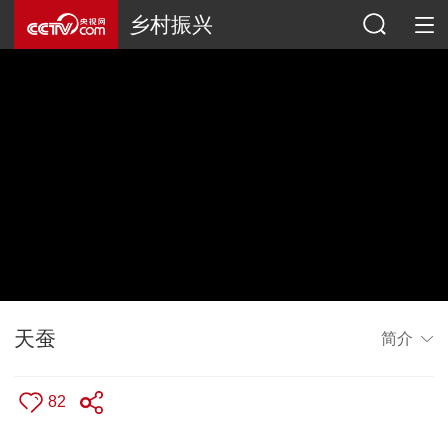
乡村振兴
天蚕
简介
82