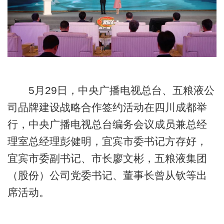
5月29日，中央广播电视总台、五粮液公
司品牌建设战略合作签约活动在四川成都举
行，中央广播电视总台编务会议成员兼总经
理室总经理彭健明，宜宾市委书记方存好，
宜宾市委副书记、市长廖文彬，五粮液集团
（股份）公司党委书记、董事长曾从钦等出
席活动。