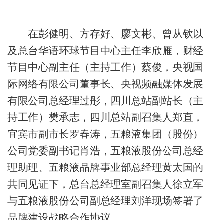
在彭健明、方存好、廖文彬、曾从钦以
及总台华语环球节目中心主任李欣雁，财经
节目中心副主任（主持工作）蔡俊，央视国
际网络有限公司董事长、央视频融媒体发展
有限公司总经理过彤，四川总站副站长（主
持工作）樊承志，四川总站副召集人郑直，
宜宾市副市长罗春涛，五粮液集团（股份）
公司党委副书记肖浩，五粮液股份公司总经
理助理、五粮液品牌事业部总经理黄太国的
共同见证下，总台总经理室副召集人徐立军
与五粮液股份公司副总经理刘洋现场签署了
品牌建设战略合作协议。